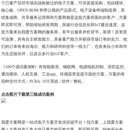
个已量产且经市场实战检验过的电子方案，可供直接采购，包括模块、
核心板、OPEN BOM 和带公模的产品形式。电子设备终端制造商，系
统集成商、共享服务运营商和方案商都是这批方案所面向的客户，方案
即买即可用，帮助缩短研发周期，加速行业信息化和IoT建设速度。这
批方案来自我爱方案网的服务商，有平台服务评价背书，靠谱！其资质
可追溯，具有自主研发能力，具备量产能力并获得市场订单的实力。他
们的订单有来自海尔、格力和研祥科技等一线大厂，也有来自小米和华
为生态链伙伴，以及众多行业IoT客户。
《100个成功案例Ⅲ》有智能家居、物联网、电源电机控制、安防监控、
通信模块、人机互换、工业app、传感器变送器方面的方案，方案的有
四种交付方式：PCBA / IOT系统 / 软件 / 整机。
点击图片下载第三辑成功案例
我爱方案网是一站式电子方案开发供应链平台！找方案，上我爱方案
网！方案超市汇集大批已量产的可购方案，即买即可用。快包平台有