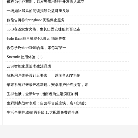
·
被称为小乔布斯，11岁男孩用软件开发收入成立
·
一场如沐晨风的朗读指导公益讲座反响
·
偷偷告诉你Springboot 优雅停止服务
·
To B赛道愈发火热，生长出固安捷般的百亿市
·
Judo Bank拟再融资4亿澳元 独角兽数
·
教你学Python05/06合集，带你写第一
·
Streamlit 使用体验（1）
·
云识智能家居追求生活品质
·
解析用户体验设计五要素——以闲鱼APP为例
·
苹果系统迎来最严格新规，安卓用户始终没有，果
·
丢掉包袱，全新Jeep+指南者为生活疯狂加料
·
生鲜到家战时表现：自营平台反应快，店+仓相比
·
生活全掌控,颜值再升级,15大配置免费送全新