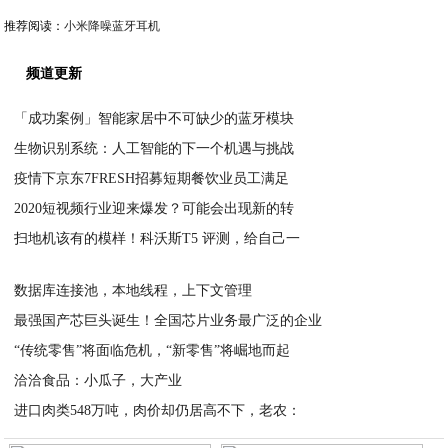
推荐阅读：
小米降噪蓝牙耳机
频道更新
「成功案例」智能家居中不可缺少的蓝牙模块
生物识别系统：人工智能的下一个机遇与挑战
2020-03-30
疫情下京东7FRESH招募短期餐饮业员工满足
2020-03-30
2020短视频行业迎来爆发？可能会出现新的转
2020-03-29
扫地机该有的模样！科沃斯T5 评测，给自己一
2020-03-28
2020-03-23
数据库连接池，本地线程，上下文管理
最强国产芯巨头诞生！全国芯片业务最广泛的企业
2020-03-22
“传统零售”将面临危机，“新零售”将崛地而起
2020-01-02
洽洽食品：小瓜子，大产业
2020-01-02
进口肉类548万吨，肉价却仍居高不下，老农：
2020-01-02
2020-01-02