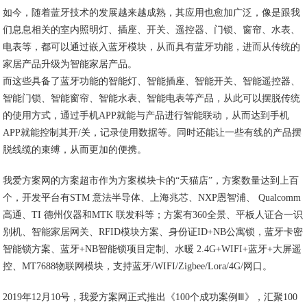
如今，随着蓝牙技术的发展越来越成熟，其应用也愈加广泛，像是跟我
们息息相关的室内照明灯、插座、开关、遥控器、门锁、窗帘、水表、
电表等，都可以通过嵌入蓝牙模块，从而具有蓝牙功能，进而从传统的
家居产品升级为智能家居产品。
而这些具备了蓝牙功能的智能灯、智能插座、智能开关、智能遥控器、
智能门锁、智能窗帘、智能水表、智能电表等产品，从此可以摆脱传统
的使用方式，通过手机APP就能与产品进行智能联动，从而达到手机
APP就能控制其开/关，记录使用数据等。同时还能让一些有线的产品摆
脱线缆的束缚，从而更加的便携。
我爱方案网的方案超市作为方案模块卡的“天猫店”，方案数量达到上百
个，开发平台有STM 意法半导体、上海兆芯、NXP恩智浦、 Qualcomm
高通、TI 德州仪器和MTK 联发科等；方案有360全景、平板人证合一识
别机、智能家居网关、RFID模块方案、身份证ID+NB公寓锁，蓝牙卡密
智能锁方案、蓝牙+NB智能锁项目定制、水暖 2.4G+WIFI+蓝牙+大屏遥
控、MT7688物联网模块，支持蓝牙/WIFI/Zigbee/Lora/4G/网口。
2019年12月10号，我爱方案网正式推出《100个成功案例Ⅲ》，汇聚100