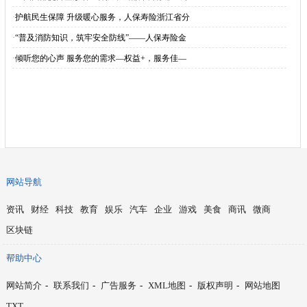
·
护航民生保障 升级暖心服务，人保寿险浙江省分
·
“普及消防知识，筑牢安全防线”——人保寿险金
·
倾听您的心声 服务您的需求—权益+，服务佳—
网站导航
资讯
财经
科技
教育
娱乐
汽车
企业
游戏
美食
商讯
微商
区块链
帮助中心
网站简介
-
联系我们
-
广告服务
-
XML地图
-
版权声明
-
网站地图
TXT