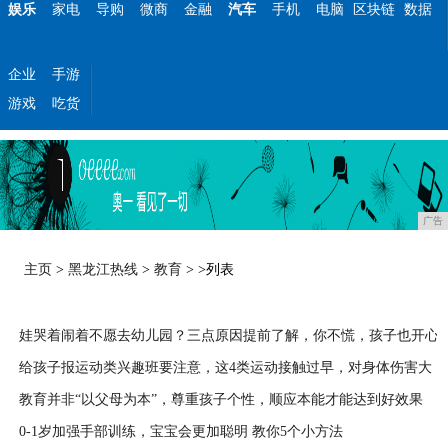
娱乐
家电
导购
微商
金融
汽车
手机
电脑
区块链
数据
企业
手游
游戏
吃货
广告
主页
>
黑龙江热线
>
教育
> >列表
娃哭着闹着不愿去幼儿园？三点原因提前了解，你不慌，孩子也开心
给孩子报运动类兴趣班要注意，这4类运动接触过早，对身体伤害大
2020-09-09
教育并非“以父母为本”，尊重孩子个性，顺应本能才能达到好效果
2020-09-09
0-1岁加强手部训练，宝宝会更加聪明 教你5个小方法
2020-09-09