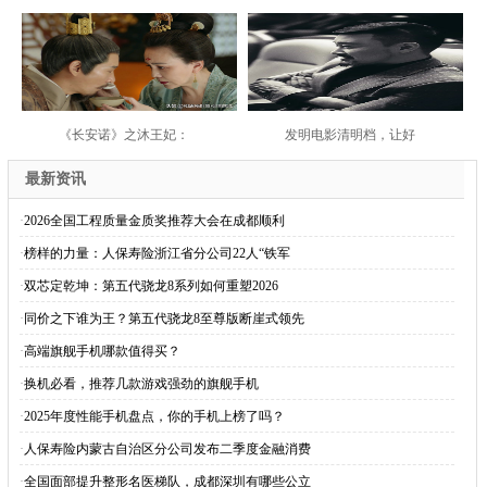
《长安诺》之沐王妃：
发明电影清明档，让好
最新资讯
·
2026全国工程质量金质奖推荐大会在成都顺利
·
榜样的力量：人保寿险浙江省分公司22人“铁军
·
双芯定乾坤：第五代骁龙8系列如何重塑2026
·
同价之下谁为王？第五代骁龙8至尊版断崖式领先
·
高端旗舰手机哪款值得买？
·
换机必看，推荐几款游戏强劲的旗舰手机
·
2025年度性能手机盘点，你的手机上榜了吗？
·
人保寿险内蒙古自治区分公司发布二季度金融消费
·
全国面部提升整形名医梯队，成都深圳有哪些公立