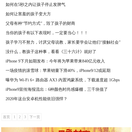
如何在5秒之内让孩子停止发脾气
2020-09-09
如何让害羞的孩子变大方
2020-09-09
父母有种“节约方式”，毁了孩子的财商
2020-09-09
当你的孩子有以下表现时，一定要当心！！！
2020-09-09
孩子学习不努力，讨厌父母说教，家长要学会让他们“接触社会”
2020-09-09
没什么，教孩子这种事，看看《三十六计》就好了
2020-09-09
iPhone 9下月如期发布：今年将为苹果带来840亿元收入
2020-09-09
一场疫情的滚雪球：苹果销量下滑40%，iPhone9/12或延期
2020-04-09
曝华为 Wi-Fi 6+ 路由器 AX3 内置鸿蒙系统，下载速度超 1Gbps
2020-04-08
iPhone9宣传海报流出：6种颜色时尚感爆棚，三千块值了
2020-04-08
2020年这台安卓机性能依旧强悍？
2020-04-08
2020-04-07
首页
1
2
3
下一页