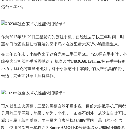
这台三星S8。
作为2017年3月29日三星发布的旗舰手机，已经过去了快三年时间！时
至今日他还能胜任老百姓的需求吗？在这里请大家听小编慢慢道来。
在去年19年末，小编掏来了这台完美二手三星S8。当S8握在手中时，小
编被这台机器的手感震撼到了,机身尺寸
148.9x68.1x8mm
,握在手中特别
小巧，
155克
的重量刚刚好，对于小编这种手掌偏小的人来说真的特别
合适，完全可以单手握持操作。
再来就是这块屏幕，三星的屏幕自然不用多说，目前大多数手机厂商都
是用的三星屏幕，苹果，华为，小米，一加都不例外，从这点自然可以
看出三星屏幕的质量。而三星为自家的旗舰S8配置的屏幕自然不会含
糊，使用的是被三星称之为
Super AMOLED
分辨率高达
2960x1440
像素