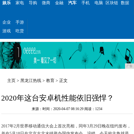
娱乐
家电
导购
微商
金融
汽车
手机
电脑
区块链
数据
企业
手游
游戏
吃货
广告
主页
>
黑龙江热线
>
教育
> 正文
2020年这台安卓机性能依旧强悍？
来源：时间：2020-04-07 08:16:29
阅读：1234
2017年2月世界移动通信大会上首次亮相，同年3月29日晚在纽约发布，
并在5月18日在北京古北水镇举办国内发布会。没错，今天的主角就是