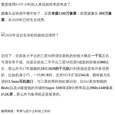
重度使用8-9个小时的人来说就得考虑考虑了。
摄像头这块就中规中矩了，后置
单摄1200万像素
，前置摄像头
800万像
素
。在2020年已经失去优势。
总结下，目前各大平台的三星S8所谓全新机的价格大概在
一千五
左右，
可谓非常不值。但是目前在二手平台三星S8完美9成新的价格在
800
左
右，那么作为17年旗舰机
S8
在
2020的千元机
行列里面还是有许多优势
的，比如机身小巧，一代神U
835
，支持SD卡扩容
256GB
，拥有极为先
进的
3.5mm耳机接口
，与三星的黑科技虹膜识别，比Siri更加智能的
Bixby
以及s8最值钱的关键的
Super AMOLED
分辨率高达
2960x1440
像素
的
2K屏，
那么作为备用机还是挺香的。
推荐阅读：
苹果7p是什么时候上市的