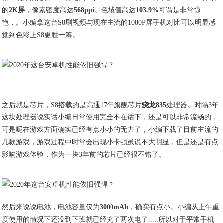
的
2K屏
，像素密度高达
568ppi
。色域值高达
103.9%
可谓是非常惊
艳，。小编拿这台S8刷视频与现在主流的1080P屏手机对比可以明显感
觉到色彩上S8更胜一筹。
之后就是芯片，S8搭载的是高通17年旗舰芯片
骁龙835
处理器。时隔3年
这块处理器说实话小编日常使用完全不在话下，还是可以非常流畅的，
可是呢在游戏方面确实已经有点小小的无力了，小编下载了目前主流的
几款游戏，游戏过程中时常会出现小卡顿虽说不大明显，但是还是有点
影响游戏体验，作为一块3年前的芯片已经很不错了。
然后来说说电池，电池容量仅为
3000mAh
，确实有点小。小编从上午重
度使用的情况下还没到下班就已经充了两次电了.....所以对于平常手机