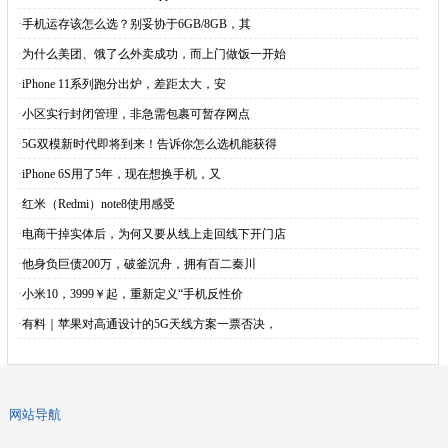
·
手机运存该怎么选？别妥协于6GB/8GB，其
·
为什么美团、饿了么外卖成功，而上门做饭一开始
·
iPhone 11系列跑分出炉，差距太大，安
·
小区实行封闭管理，非急需包裹可暂存网点
·
5G双模新时代即将到来！告诉你怎么选机能获得
·
iPhone 6S用了5年，现在想换手机，又
·
红米（Redmi）note8使用感受
·
电商干掉实体后，为何又要从线上走回线下开门店
·
他身负巨债200万，破釜沉舟，拥有百二秦川
·
小米10，3999￥起，重新定义“手机反性价
·
有料｜苹果对高通设计的5G天线方案一票否决，
网站导航