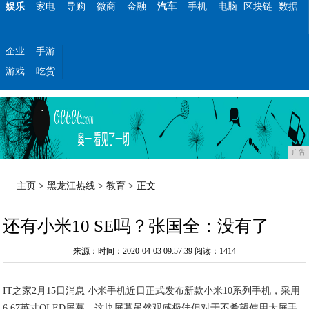
娱乐
家电
导购
微商
金融
汽车
手机
电脑
区块链
数据
企业
手游
游戏
吃货
广告
主页
>
黑龙江热线
>
教育
> 正文
还有小米10 SE吗？张国全：没有了
来源：时间：2020-04-03 09:57:39
阅读：1414
IT之家2月15日消息 小米手机近日正式发布新款小米10系列手机，采用
6.67英寸OLED屏幕。这块屏幕虽然观感极佳但对于不希望使用大屏手