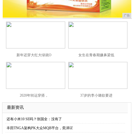
广告
新年还穿大红大绿就O
女生在青春期嫌鼻梁低
2020年转运穿搭，
37岁的李小璐欲要进
最新资讯
·
还有小米10 SE吗？张国全：没有了
·
丰田TNGA架构PK大众MQB平台，奕泽IZ