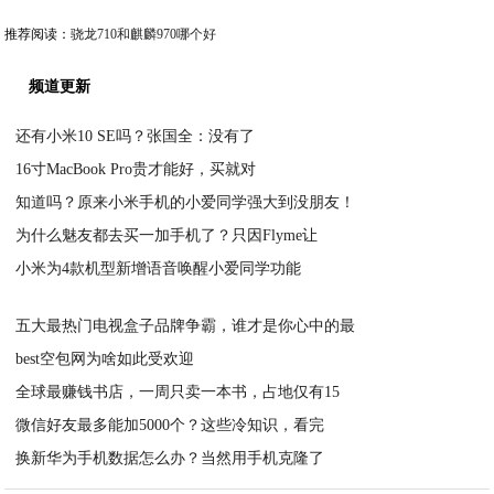
推荐阅读：
骁龙710和麒麟970哪个好
频道更新
还有小米10 SE吗？张国全：没有了
16寸MacBook Pro贵才能好，买就对
2020-04-03
知道吗？原来小米手机的小爱同学强大到没朋友！
2020-04-02
为什么魅友都去买一加手机了？只因Flyme让
2020-04-01
小米为4款机型新增语音唤醒小爱同学功能
2020-03-31
2020-03-31
五大最热门电视盒子品牌争霸，谁才是你心中的最
best空包网为啥如此受欢迎
2020-03-28
全球最赚钱书店，一周只卖一本书，占地仅有15
2020-03-27
微信好友最多能加5000个？这些冷知识，看完
2020-03-26
换新华为手机数据怎么办？当然用手机克隆了
2020-03-26
2020-03-23