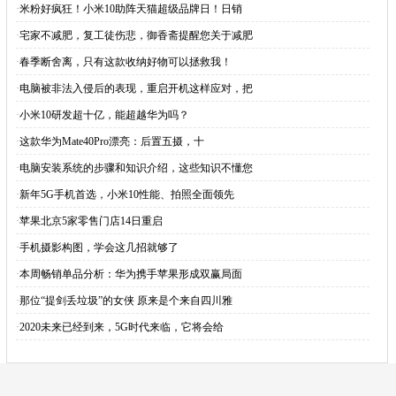
·
米粉好疯狂！小米10助阵天猫超级品牌日！日销
·
宅家不减肥，复工徒伤悲，御香斋提醒您关于减肥
·
春季断舍离，只有这款收纳好物可以拯救我！
·
电脑被非法入侵后的表现，重启开机这样应对，把
·
小米10研发超十亿，能超越华为吗？
·
这款华为Mate40Pro漂亮：后置五摄，十
·
电脑安装系统的步骤和知识介绍，这些知识不懂您
·
新年5G手机首选，小米10性能、拍照全面领先
·
苹果北京5家零售门店14日重启
·
手机摄影构图，学会这几招就够了
·
本周畅销单品分析：华为携手苹果形成双赢局面
·
那位“提剑丢垃圾”的女侠 原来是个来自四川雅
·
2020未来已经到来，5G时代来临，它将会给