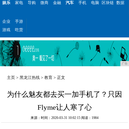
娱乐
家电
导购
微商
金融
汽车
手机
电脑
区块链
数据
企业
手游
游戏
吃货
广告
主页
>
黑龙江热线
>
教育
> 正文
为什么魅友都去买一加手机了？只因
Flyme让人寒了心
来源：时间：2020-03-31 10:02:15
阅读：1984