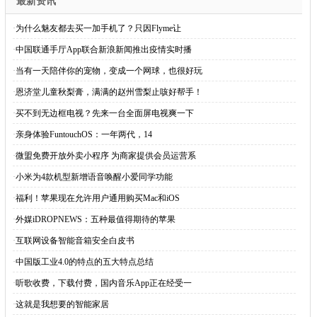
最新资讯
·
为什么魅友都去买一加手机了？只因Flyme让
·
中国联通手厅App联合新浪新闻推出疫情实时播
·
当有一天陪伴你的宠物，变成一个网球，也很好玩
·
恩济堂儿童秋梨膏，满满的赵州雪梨止咳好帮手！
·
买不到无边框电视？先来一台全面屏电视爽一下
·
亲身体验FuntouchOS：一年两代，14
·
微盟免费开放外卖小程序 为商家提供会员运营系
·
小米为4款机型新增语音唤醒小爱同学功能
·
福利！苹果现在允许用户通用购买Mac和iOS
·
外媒iDROPNEWS：五种最值得期待的苹果
·
互联网设备智能音箱安全白皮书
·
中国版工业4.0的特点的五大特点总结
·
听歌收费，下载付费，国内音乐App正在经受一
·
这就是我想要的智能家居