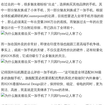
在过去的一年，很多魅友都纷纷“出走”，选择购买其他品牌的手机。其
中一部分魅友换成了小米手机，另一部分魅友则换成了一加手机。根据
全球权威调研机构Counterpoint的论调，目前想要进入全球手机市场的前
十，那么必须满足一年出货量2000万台的底线。而魅族过去一年的出货
量估计在一千万台附近徘徊，早已跌出了全球前十。
而一加在国外卖的非常好，即便在印度市场也能跟三星高端手机争雄。
事实上，成就一加手机的关键，不仅仅是高性价比的硬件，还有轻量化
的H2OS系统，它成功吸引了众多魅友的关注。
记得国外玩机圈是这么评价一加手机的——“这可能是全球适配ROM最
多的旗舰手机”。旗舰配置必然要搭配优秀的系统才能做到“内外兼修”。
而H2OS遵循Material Design设计，保持轻快、稳定、省电的同时，更为
简洁、高效，简直就是完美继承了Flyme的衣钵。