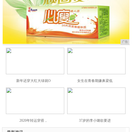
广告
新年还穿大红大绿就O
女生在青春期嫌鼻梁低
2020年转运穿搭，
37岁的李小璐欲要进