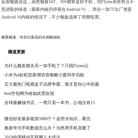
反观魅族这边，虽然魅族16T、16S都算是好手机，但Flyme系统有点不
思进取的味道（最新内核仍停留在Android 9）。而在一加7T出厂便是
Android 10内核的情况下，不少魅族选择了用脚投票。
推荐阅读：
性价比最高的全画幅相机
频道更新
为什么魅友都去买一加手机了？只因Flyme让
小米为4款机型新增语音唤醒小爱同学功能
2020-03-31
五大最热门电视盒子品牌争霸，谁才是你心中的最
2020-03-31
best空包网为啥如此受欢迎
2020-03-28
全球最赚钱书店，一周只卖一本书，占地仅有15
2020-03-27
2020-03-26
微信好友最多能加5000个？这些冷知识，看完
换新华为手机数据怎么办？当然用手机克隆了
2020-03-26
2019中国移动互联网八大战法
2020-03-23