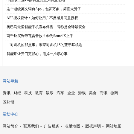
·
中国版工业4.0的特点的五大特点总结
·
这个超级英文词典App，包罗万象，简直太赞了
·
APP授权设计：如何让用户不反感并同意授权
·
奥巴马最爱智能手机宣布停售，号称是全球最安全
·
两千块买到帝瓦雷音效？华为Sound X上手
·
「对讲机的那点事」米家对讲机1S的蓝牙耳机连
·
智能锁让开门更舒心，甩掉一推烦心事
网站导航
资讯
财经
科技
教育
娱乐
汽车
企业
游戏
美食
商讯
微商
区块链
帮助中心
网站简介
-
联系我们
-
广告服务
-
老版地图
-
版权声明
-
网站地图