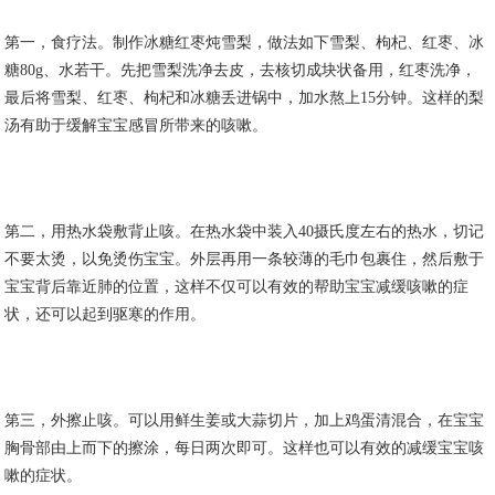
第一，食疗法。制作冰糖红枣炖雪梨，做法如下雪梨、枸杞、红枣、冰
糖80g、水若干。先把雪梨洗净去皮，去核切成块状备用，红枣洗净，
最后将雪梨、红枣、枸杞和冰糖丢进锅中，加水熬上15分钟。这样的梨
汤有助于缓解宝宝感冒所带来的咳嗽。
第二，用热水袋敷背止咳。在热水袋中装入40摄氏度左右的热水，切记
不要太烫，以免烫伤宝宝。外层再用一条较薄的毛巾包裹住，然后敷于
宝宝背后靠近肺的位置，这样不仅可以有效的帮助宝宝减缓咳嗽的症
状，还可以起到驱寒的作用。
第三，外擦止咳。可以用鲜生姜或大蒜切片，加上鸡蛋清混合，在宝宝
胸骨部由上而下的擦涂，每日两次即可。这样也可以有效的减缓宝宝咳
嗽的症状。