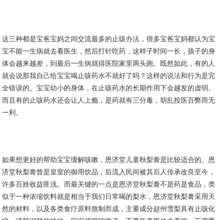
这三种都是宝爸宝妈之间交流最多的止咳办法，很多宝爸宝妈都认为宝
宝不能一生病就去看医生，然后打针吃药，这样子时间一长，孩子的身
体会越来越差，到最后一生病就得医院家里两头跑。既然如此，有的人
就会说那我自己给宝宝喝止咳药水不就好了吗？这样的说法和行为是完
全错误的。宝宝幼小的身体，在止咳药水的长期作用下会越发的虚弱。
而且有的止咳药水还会让人上瘾，是药就有三分毒，胡乱投医百弊而无
一利。
如果想更好的帮助宝宝缓解咳嗽，恩济堂儿童秋梨膏是比较适合的。恩
济堂秋梨膏曾是皇室的御用饮品，后流入民间被其后人传承改良至今，
许多百姓收益匪浅。而最关键的一点是恩济堂秋梨膏不是药是食品，类
似于一种浓缩饮料就是相当于我们日常喝的梨水，恩济堂秋梨膏采用天
然的材料，以及各类食疗原料熬制而成，主要成分赵州雪梨具有止咳化