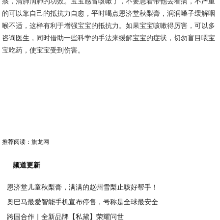
痰，清肺润肺的功效。宝宝感冒咳嗽了，不要急着带他去看病，不严重
的可以靠自己的抵抗力自愈，平时喝点恩济堂秋梨膏，润润嗓子缓解咽
喉不适，这样有利于增强宝宝的抵抗力。如果宝宝咳嗽得厉害，可以多
咨询医生，同时借助一些科学的手法来缓解宝宝的症状，切勿盲目喂宝
宝吃药，使宝宝受到伤害。
推荐阅读：
旗龙网
频道更新
恩济堂儿童秋梨膏，满满的赵州雪梨止咳好帮手！
奥巴马最爱智能手机宣布停售，号称是全球最安全
2020-03-31
跨国合作｜全新品牌【私黛】荣耀问世
2020-03-31