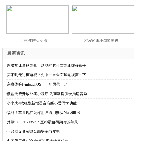
2020年转运穿搭，
37岁的李小璐欲要进
最新资讯
·
恩济堂儿童秋梨膏，满满的赵州雪梨止咳好帮手！
·
买不到无边框电视？先来一台全面屏电视爽一下
·
亲身体验FuntouchOS：一年两代，14
·
微盟免费开放外卖小程序 为商家提供会员运营系
·
小米为4款机型新增语音唤醒小爱同学功能
·
福利！苹果现在允许用户通用购买Mac和iOS
·
外媒iDROPNEWS：五种最值得期待的苹果
·
互联网设备智能音箱安全白皮书