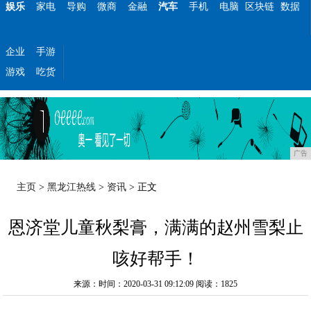
娱乐
家电
导购
微商
金融
汽车
手机
电脑
区块链
数据
企业
手游
游戏
吃货
广告
主页
>
黑龙江热线
>
资讯
> 正文
恩济堂儿童秋梨膏，满满的赵州雪梨止
咳好帮手！
来源：时间：2020-03-31 09:12:09
阅读：1825