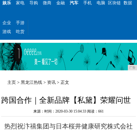
娱乐
家电
导购
微商
金融
汽车
手机
电脑
区块链
数据
企业
手游
游戏
吃货
广告
主页
>
黑龙江热线
>
资讯
> 正文
跨国合作｜全新品牌【私黛】荣耀问世
来源：时间：2020-03-30 15:04:33
阅读：661
热烈祝汴禧集团与日本桜井健康研究株式会社