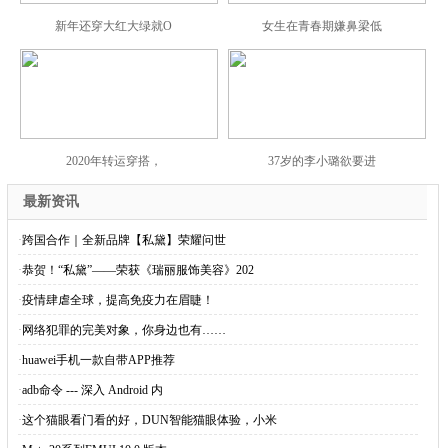
新年还穿大红大绿就O
女生在青春期嫌鼻梁低
2020年转运穿搭，
37岁的李小璐欲要进
最新资讯
·
跨国合作｜全新品牌【私黛】荣耀问世
·
恭贺！“私黛”——荣获《瑞丽服饰美容》202
·
疫情肆虐全球，提高免疫力在眉睫！
·
网络犯罪的完美对象，你身边也有……
·
huawei手机一款自带APP推荐
·
adb命令 --- 深入 Android 内
·
这个猫眼看门看的好，DUN智能猫眼体验，小米