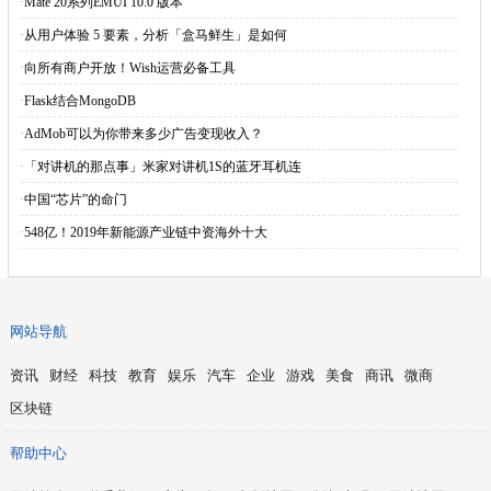
·
Mate 20系列EMUI 10.0 版本
·
从用户体验 5 要素，分析「盒马鲜生」是如何
·
向所有商户开放！Wish运营必备工具
·
Flask结合MongoDB
·
AdMob可以为你带来多少广告变现收入？
·
「对讲机的那点事」米家对讲机1S的蓝牙耳机连
·
中国“芯片”的命门
·
548亿！2019年新能源产业链中资海外十大
网站导航
资讯
财经
科技
教育
娱乐
汽车
企业
游戏
美食
商讯
微商
区块链
帮助中心