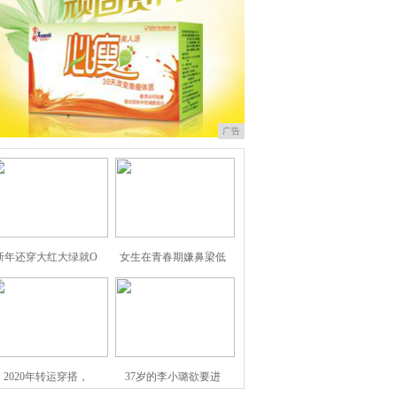
广告
新年还穿大红大绿就O
女生在青春期嫌鼻梁低
2020年转运穿搭，
37岁的李小璐欲要进