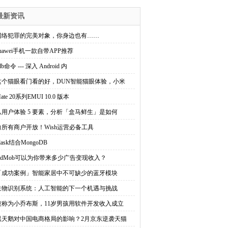
最新资讯
网络犯罪的完美对象，你身边也有……
uawei手机一款自带APP推荐
db命令 --- 深入 Android 内
这个猫眼看门看的好，DUN智能猫眼体验，小米
ate 20系列EMUI 10.0 版本
从用户体验 5 要素，分析「盒马鲜生」是如何
向所有商户开放！Wish运营必备工具
lask结合MongoDB
AdMob可以为你带来多少广告变现收入？
「成功案例」智能家居中不可缺少的蓝牙模块
生物识别系统：人工智能的下一个机遇与挑战
被称为小乔布斯，11岁男孩用软件开发收入成立
黑天鹅对中国电商格局的影响？2月京东逆袭天猫