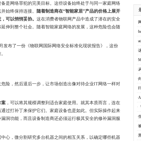
设备是网络罪犯的完美目标。这些设备始终处于与同一家庭网络
态并始终保持连接。
随着制造商在“智能家居”产品的价格上展开
意，可以悄悄妥协。
这在消费者物联网产品中造成了潜在的安全
·
将延伸到整个社会。随着智能家庭网络的发展，这种危险也会随
·
h
·
a
9年2月发布了一份《物联网国际网络安全标准化现状报告》，这份
·
准。
·
M
·
·
危险，然后退后一步，让市场创造出像对待企业IT网络一样对
·
F
·
方案
，可以将其规模调整到适合家庭使用。就其本质而言，连在
·
该通过打补丁来保护它们。家庭设备也是如此。但实际操作起来
·
补漏洞功能，而且设备制造商还必须运行极其安全的修补漏洞服
·
·
据中心，微分割研究多台机器之间的相互关系，以确定哪些机器