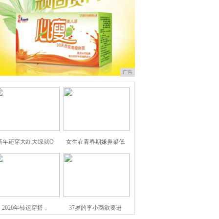
广告
新年还穿大红大绿就O
女生在青春期嫌鼻梁低
2020年转运穿搭，
37岁的李小璐欲要进