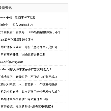
最新资讯
uawei手机一款自带APP推荐
db命令 --- 深入 Android 内
这个猫眼看门看的好，DUN智能猫眼体验，小米
ate 20系列EMUI 10.0 版本
从用户体验 5 要素，分析「盒马鲜生」是如何
向所有商户开放！Wish运营必备工具
lask结合MongoDB
AdMob可以为你带来多少广告变现收入？
「成功案例」智能家居中不可缺少的蓝牙模块
生物识别系统：人工智能的下一个机遇与挑战
被称为小乔布斯，11岁男孩用软件开发收入成立
一场如沐晨风的朗读指导公益讲座反响
丰富好资源、投屏新科技~爱奇艺电视果5S