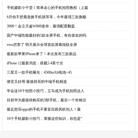
·
手机摄影小干货丨简单走心的手机拍照教程（上篇
·
6月份不想着急换手机就等等，今年最强三款旗舰
·
3999！金立天鉴W909发布：最强配置翻盖
·
国产中端性能最好的5款全屏手机，有你喜欢的吗
·
vivo厉害了 明天展示全球首款屏幕指纹全屏
·
最新款苹果IPhone来了！本次发布三款新品
·
iPhone 12最新消息：搭载5.4英寸京
·
三星又一款手机曝光：4500mAh电池+45
·
便宜又好用 最值得买的中端手机精选
·
学会这10个拍照小技巧，立马成为手机拍照达人
·
目前华为最值得购买的3部手机，最后一个价格仅
·
最近想买oppo的手机不要盲目跟风听别人！最
·
10个手机摄影小技巧，掌握这些知识，你也是“