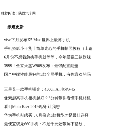
推荐阅读：
陕西汽车网
频道更新
vivo下月发布X5 Max 世界上最薄手机
手机摄影小干货丨简单走心的手机拍照教程（上篇
2020-05-17
6月份不想着急换手机就等等，今年最强三款旗舰
2020-05-17
3999！金立天鉴W909发布：最强配置翻盖
2020-05-17
国产中端性能最好的5款全屏手机，有你喜欢的吗
2020-05-17
2020-05-17
三星又一款手机曝光：4500mAh电池+45
像素越高手机相机越好？3分钟带你看懂手机相机
2020-05-17
看到Moto Razr 2019现身 让我想
2020-05-17
华为手机别瞎买，6月份这3款机型才是最佳选择
2020-05-17
最便宜骁龙660手机：不足千元还带屏下指纹，
2020-05-17