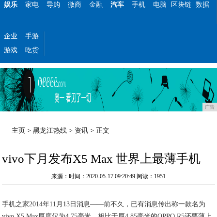
娱乐
家电
导购
微商
金融
汽车
手机
电脑
区块链
数据
企业
手游
游戏
吃货
广告
主页
>
黑龙江热线
>
资讯
> 正文
vivo下月发布X5 Max 世界上最薄手机
来源：时间：2020-05-17 09:20:49
阅读：1951
手机之家2014年11月13日消息——前不久，已有消息传出称一款名为
vivo X5 Max厚度仅为4.75毫米，相比于厚4.85毫米的OPPO R5还要薄上