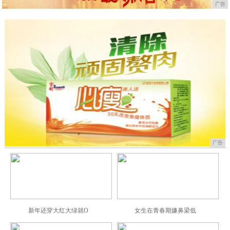
广告
广告
新年还穿大红大绿就O
女生在青春期嫌鼻梁低