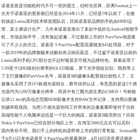
诺基亚曾是功能机时代不可一世的霸主，但时光荏苒，距离Soomal上一
次关于诺基亚的更新都已经是在2014年11月，已经是5年以前了，在微
软抽走Lumia系列技术研发团队后，目前诺基亚品牌的手机由HMD运
营，富士康设计生产。几年来诺基亚推出了多款中低价位Android智能手
机，市场反响平平，没有激起波澜，不过最新上市的9 PureView倒是吸
引了不少人的关注。诺基亚 9 PureView配置高通骁龙845处理器，对于
一款2019年的品牌旗舰来说貌似有点响应延迟，不过鉴于诺基亚以前的
Lumia系列手机CPU部分也不赶时髦甚至可视为品牌特色。屏幕采用了
5.99英寸QHD级别分辨率的OLED面板，屏下光学指纹识别。既然带上
了主打摄像的PureView名号，诺基亚9的摄像头配置就比较惊人了，主
摄像头采用了共计5枚感光器组合，蔡司信仰认证，有意思的是这5个感
光器均为1200万像素分辨率，而其中有三颗为原生黑白CMOS！号称能
记录12.4ev的高动态范围HDR影像并支持RAW文件记录，支持黑白图像
拍摄和双焦段。当然5个感光器协同工作带来的总像素量即使对于当前
高端性能个人电脑来说也是一个巨大的挑战，诺基亚9能否胜任？目前
Nokia 9 PureView已经在部分地区上市，在淘宝5000元左右可以买到，
国内售价不明，我们手上的样机则是即将上市的国行零售版。Soomal将
于4月15日发布诺基亚 9 PureView的屏幕测评，4月18日语音通话测评，