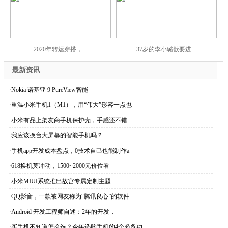
2020年转运穿搭，
37岁的李小璐欲要进
最新资讯
·
Nokia 诺基亚 9 PureView智能
·
重温小米手机1（M1），用“伟大”形容一点也
·
小米有品上架友商手机保护壳，手感还不错
·
我应该换台大屏幕的智能手机吗？
·
手机app开发成本盘点，0技术自己也能制作a
·
618换机莫冲动，1500~2000元价位看
·
小米MIUI系统推出故宫专属定制主题
·
QQ影音，一款被网友称为“腾讯良心”的软件
·
Android 开发工程师自述：2年的开发，
·
买手机不知道怎么选？今年选购手机的4个必备功