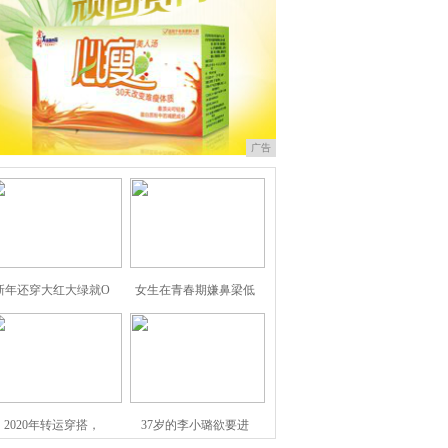
广告
新年还穿大红大绿就O
女生在青春期嫌鼻梁低
2020年转运穿搭，
37岁的李小璐欲要进