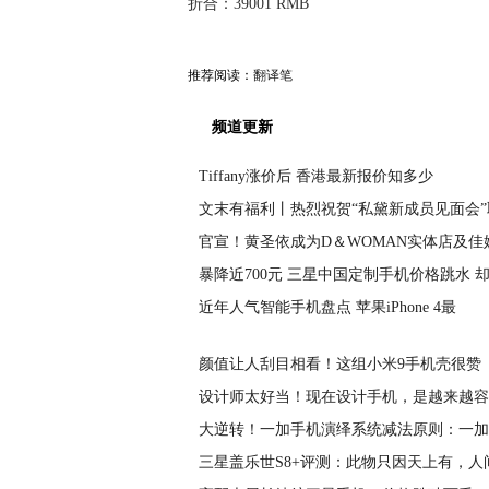
折合：39001 RMB
推荐阅读：
翻译笔
频道更新
Tiffany涨价后 香港最新报价知多少
文末有福利丨热烈祝贺“私黛新成员见面会”
官宣！黄圣依成为D＆WOMAN实体店及佳
暴降近700元 三星中国定制手机价格跳水 
近年人气智能手机盘点 苹果iPhone 4最
颜值让人刮目相看！这组小米9手机壳很赞
设计师太好当！现在设计手机，是越来越容
大逆转！一加手机演绎系统减法原则：一加
三星盖乐世S8+评测：此物只因天上有，人