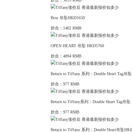
折合：5055 RMB
Bow 吊坠HKD1650
折合：1402 RMB
OPEN HEART 吊坠 HKD5760
折合：4894 RMB
Return to Tiffany 系列：Double Heart Tag吊
折合：977 RMB
Return to Tiffany系列：Double Heart Tag吊坠
折合：977 RMB
Return to Tiffany 系列：Double Heart吊坠HK