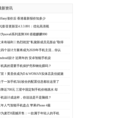
最新资讯
Tiffany涨价后 香港最新报价知多少
Q影音更新至4.3.3.891：优化高清视
为nova6系列直降300 搭载麒麟990
文末有福利丨热烈祝贺“私黛新成员见面会”取得
这四个设计方案将成为2020年手机主流，你认
Android设计 近两年的 安卓智能手机设
手机真的需要手机保护壳和钢化膜吗？
官宣！黄圣依成为D＆WOMAN实体店及佳妮黛
关于一加手机5比较全的配置信息都在这里了
暴降近700元 三星中国定制手机价格跳水 却
手机设计成这样，你说说是不是脑残？
近年人气智能手机盘点 苹果iPhone 4最
华为麦芒8震撼开售：一款属于年轻人的手机