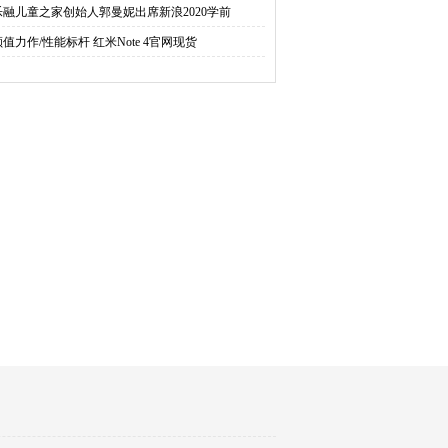
乐融儿童之家创始人郭曼妮出席新浪2020学前
颜值力作/性能标杆 红米Note 4官网现货