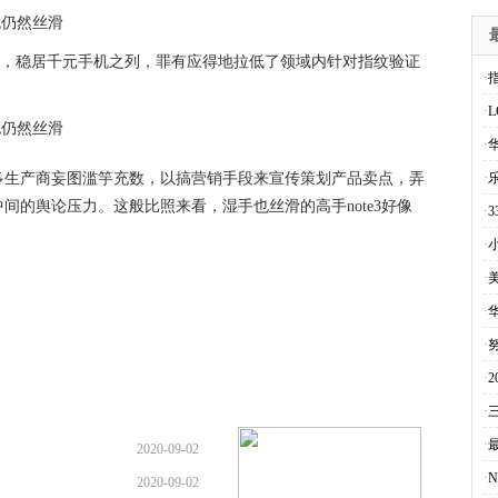
899，稳居千元手机之列，罪有应得地拉低了领域内针对指纹验证
·
。
·
·
多生产商妄图滥竽充数，以搞营销手段来宣传策划产品卖点，弄
·
乐
间的舆论压力。这般比照来看，湿手也丝滑的高手note3好像
·
·
·
·
·
·
2
·
三
·
2020-09-02
·
N
2020-09-02