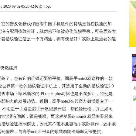
20-09-02 05:26:42
阅读：520
，它的普及化步伐伴随着中国手机硬件的持续更替在快速的加
机沒有配用指纹验证，就仿佛不值被称作旗舰手机，可是
尽管
大
味着指纹验证便是一个万精油，拥有便是好！实际上最重要的還
备了，也有它的价钱还要够平价。而高手note3就这样的一款
为全世界第一款的指纹验证手机上，其选用了全新的指纹验证2.0
场上顺风顺水的iPhone6 plus对比也是不遑多让，特别是
影响力的发展趋势。近期，高手note3在其官方微博提交了一
技能，不论是干手還是湿手开展熄屏开启，都轻轻松松，并且如同
作也没有间断，很是畅顺。而这种苹果iPhone6 就显著看起来
的指纹验证控制模块，因此其不但不兼容湿手实际操作，还不兼
鉴别偏差，与高手note3 99％的领域领跑准确率无法抵抗。