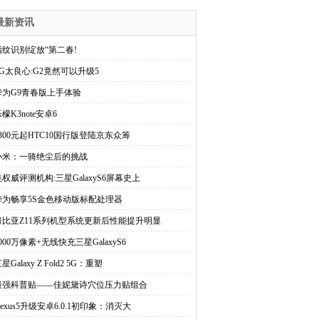
最新资讯
指纹识别绽放“第二春!
LG太良心:G2竟然可以升级5
华为G9青春版上手体验
檬K3note安卓6
3300元起HTC10国行版登陆京东众筹
小米：一骑绝尘后的挑战
美权威评测机构:三星GalaxyS6屏幕史上
华为畅享5S金色移动版标配处理器
努比亚Z11系列机型系统更新后性能提升明显
000万像素+无线快充三星GalaxyS6
星Galaxy Z Fold2 5G：重塑
最强科普贴——佳妮黛诗穴位压力贴组合
exus5升级安卓6.0.1初印象：消灭大