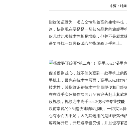
来源：时间：20
指纹验证做为一项安全性能较高的生物科技
速，快到现在要是是一切知名品牌的旗舰手
伙儿对此项技术性相见恨晚，但并不是就意
是要寻找一款具备诚心的指纹验证手机上。
假若提到诚心，就不但关联到一款手机上的配
手机上，最先在技术性层面，高手note3做
技术性，其指纹识别技术性能量即便和已经销售市
在在湿手实际操作层面乃至有迎头赶上其武林
段视頻，视頻之中高手note3使出神专业
以前常说的0.5s超快速响应那般，一切实际操
心有余而力不足，因为其选用的是比较落伍
容熄屏开启，开启速率也变慢，并且
也存有