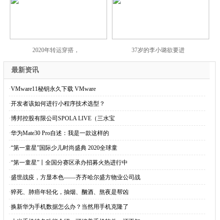
2020年转运穿搭，
37岁的李小璐欲要进
最新资讯
·
VMware11秘钥永久下载 VMware
·
开发者该如何进行小程序技术选型？
·
博邦控股有限公司SPOLA LIVE（三水宝
·
华为Mate30 Pro自述：我是一款这样的
·
“第一童星”国际少儿时尚盛典 2020全球童
·
“第一童星”丨全国分赛区承办招募火热进行中
·
盛世战疫，方显本色——齐齐哈尔盛方物业公司战
·
猝死、肺癌年轻化，抽烟、酗酒、熬夜是帮凶
·
换新华为手机数据怎么办？当然用手机克隆了