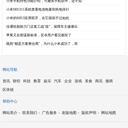
·
小米手机特色功能介绍，可媲美手机软件，还不知
·
小米MIUI11系统查看电池电量和耗电排行
·
小米的MIUI应用双开，在它面前不过如此
·
佳通轮胎助力门店复工战“疫“，保障车主健康出
·
苹果又在密谋新标准，安卓用户看完都笑了
·
既然“都是方案整合商”，为什么小米成功了，而
网站导航
资讯
财经
科技
教育
娱乐
汽车
企业
游戏
美食
商讯
微商
区块链
帮助中心
网站简介
-
联系我们
-
广告服务
-
老版地图
-
版权声明
-
网站地图