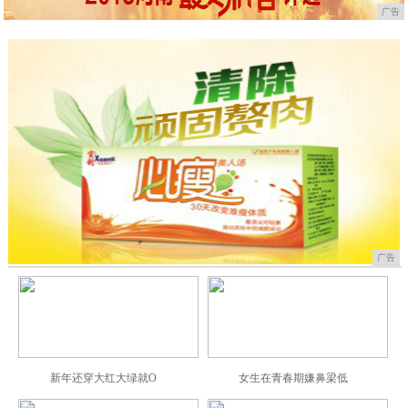
广告
广告
新年还穿大红大绿就O
女生在青春期嫌鼻梁低