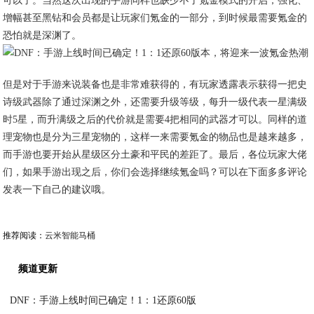
可以了。当然这次出现的手游同样也缺少不了氪金模式的开启，强化、
增幅甚至黑钻和会员都是让玩家们氪金的一部分，到时候最需要氪金的
恐怕就是深渊了。
但是对于手游来说装备也是非常难获得的，有玩家透露表示获得一把史
诗级武器除了通过深渊之外，还需要升级等级，每升一级代表一星满级
时5星，而升满级之后的代价就是需要4把相同的武器才可以。同样的道
理宠物也是分为三星宠物的，这样一来需要氪金的物品也是越来越多，
而手游也要开始从星级区分土豪和平民的差距了。最后，各位玩家大佬
们，如果手游出现之后，你们会选择继续氪金吗？可以在下面多多评论
发表一下自己的建议哦。
推荐阅读：
云米智能马桶
频道更新
DNF：手游上线时间已确定！1：1还原60版