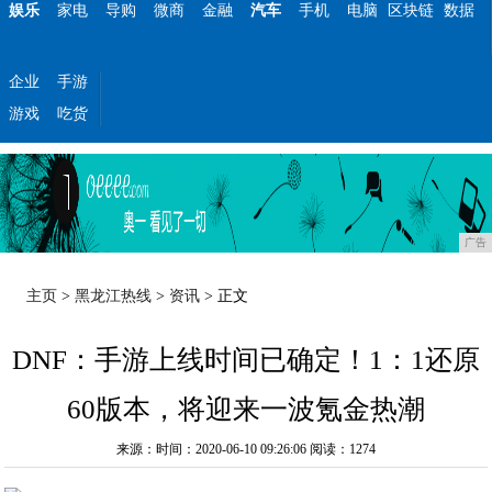
娱乐
家电
导购
微商
金融
汽车
手机
电脑
区块链
数据
企业
手游
游戏
吃货
广告
主页
>
黑龙江热线
>
资讯
> 正文
DNF：手游上线时间已确定！1：1还原
60版本，将迎来一波氪金热潮
来源：时间：2020-06-10 09:26:06
阅读：1274