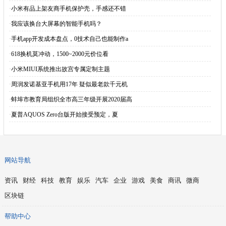
·
小米有品上架友商手机保护壳，手感还不错
·
我应该换台大屏幕的智能手机吗？
·
手机app开发成本盘点，0技术自己也能制作a
·
618换机莫冲动，1500~2000元价位看
·
小米MIUI系统推出故宫专属定制主题
·
周润发诺基亚手机用17年 疑似最老款千元机
·
蚌埠市教育局组织全市高三年级开展2020届高
·
夏普AQUOS Zero台版开始接受预定，夏
网站导航
资讯
财经
科技
教育
娱乐
汽车
企业
游戏
美食
商讯
微商
区块链
帮助中心