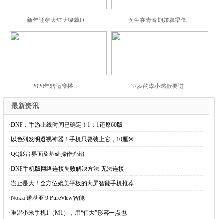
新年还穿大红大绿就O
女生在青春期嫌鼻梁低
2020年转运穿搭，
37岁的李小璐欲要进
最新资讯
·
DNF：手游上线时间已确定！1：1还原60版
·
以色列发明透视神器！手机只要装上它，10厘米
·
QQ影音界面及基础操作介绍
·
DNF手机版网络连接失败解决方法 无法连接
·
岂止是大！全方位媲美平板的大屏智能手机推荐
·
Nokia 诺基亚 9 PureView智能
·
重温小米手机1（M1），用“伟大”形容一点也