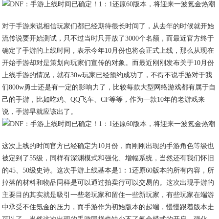
对于手游来说相信玩家们都已经期待很长时间了，从去年的时候就开始
流传说要开始测试，只不过当时只开放了3000个名额，而最近官方终于
确定了手游的上线时间，表示今年10月份也将会正式上线，那么从现在
开始手游却对是策划向玩家们宣传的对象。而最近刚刚发布关于10月份
上线手游的情况，就有30w玩家已经预约成功了，不得不说手游对于我
们800w勇士还是有一定的影响力了，比较每款大型网络游戏都有属于自
己的手游，比如吃鸡、QQ飞车、CF等等，作为一款10年的老游戏来
说，手游早就应该出了。
这次上线的时间官方已经确定为10月份，而刚刚出现的手游角色等级也
被定到了55级，同样有深渊模式和强化、增幅系统，当然还有我们怀旧
的45、50级史诗。这次手游上线基本是1：1还原60版本的所有内容，所
掉落的材料和物品同样是可以通过拍卖行可以交易的。这次出现手游的
主要目的其实就是吸引一些老玩家和留住一些新玩家，有些玩家在端游
中承受不住氪金的压力，而手游作为初始版本的起端，慢慢跟着版本走