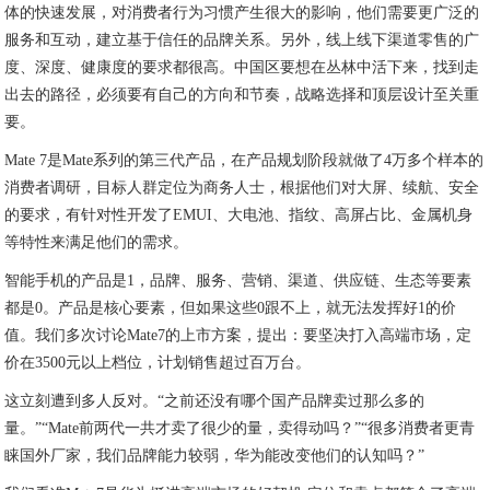
体的快速发展，对消费者行为习惯产生很大的影响，他们需要更广泛的
服务和互动，建立基于信任的品牌关系。另外，线上线下渠道零售的广
度、深度、健康度的要求都很高。中国区要想在丛林中活下来，找到走
出去的路径，必须要有自己的方向和节奏，战略选择和顶层设计至关重
要。
Mate 7是Mate系列的第三代产品，在产品规划阶段就做了4万多个样本的
消费者调研，目标人群定位为商务人士，根据他们对大屏、续航、安全
的要求，有针对性开发了EMUI、大电池、指纹、高屏占比、金属机身
等特性来满足他们的需求。
智能手机的产品是1，品牌、服务、营销、渠道、供应链、生态等要素
都是0。产品是核心要素，但如果这些0跟不上，就无法发挥好1的价
值。我们多次讨论Mate7的上市方案，提出：要坚决打入高端市场，定
价在3500元以上档位，计划销售超过百万台。
这立刻遭到多人反对。“之前还没有哪个国产品牌卖过那么多的
量。”“Mate前两代一共才卖了很少的量，卖得动吗？”“很多消费者更青
睐国外厂家，我们品牌能力较弱，华为能改变他们的认知吗？”