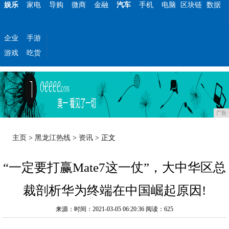
娱乐
家电
导购
微商
金融
汽车
手机
电脑
区块链
数据
企业
手游
游戏
吃货
广告
主页
>
黑龙江热线
>
资讯
> 正文
“一定要打赢Mate7这一仗”，大中华区总
裁剖析华为终端在中国崛起原因!
来源：时间：2021-03-05 06:20:36
阅读：625