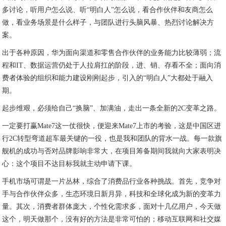
多讨论，听用户怎么说、听“明白人”怎么说，看合作伙伴和友商怎么
做，看业务场景是什么样子，与团队进行头脑风暴、热烈讨论解决方
案。
出于各种原因，华为面向渠道和零售合作伙伴的业务能力比较薄弱；流
程和IT、数据运营仍处于人拉肩扛的阶段，进、销、存看不全；面向消
费者体验的组织和能力建设刚刚起步，引入的“明白人”大都处于融入
期。
起步维艰，必须给自己“换脑”、加满油，走出一条全新的2C变革之路。
一定要打赢Mate7这一仗很快，便迎来Mate7上市的考验，这是中国区进
行2C转型弯道超车最关键的一役，也是我和团队的背水一战。每一款旗
舰机的成功与否对品牌影响非常大，在项目筹备期间我就向大家表明决
心：这个项目不达目标我就主动申请下课。
手机市场可谓是一片丛林，综合了消费品行业各种挑战。首先，竞争对
手与合作伙伴众多，生态环境日新月异，科技和全球化成为新的变革力
量。其次，消费者群体庞大，个性化需求多，面对十几亿用户，今天做
这个，明天做那个，没有好的方法是非常可怕的；移动互联网和社交媒