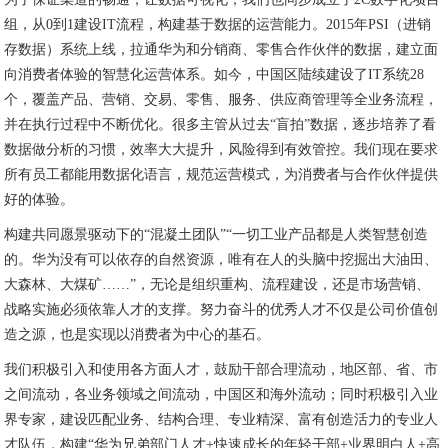
组，从0到1建设IT流程，构建基于数据的运营能力。2015年PSI（进销
存数据）系统上线，拉通华为和分销商、零售合作伙伴的数据，建立面
向消费者体验的智慧化运营体系。如今，中国区陆续建设了IT系统28
个，覆盖产品、营销、交易、零售、服务、供应商管理等全业务流程，
并在执行过程中不断优化。很多主管从过去“盲拍”数据，逐步培养了看
数据做分析的习惯，效率大大提升，风险得到有效管控。我们现在要求
所有员工都能用数据化语言，规范运营模式，为消费者与合作伙伴提供
好的体验。
构建共同愿景驱动下的“混凝土团队”“一切工业产品都是人类智慧创造
的。华为没有可以依存的自然资源，唯有在人的头脑中挖掘出大油田、
大森林、大煤矿……”，无论是组织重构、流程建设，还是市场营销、
战略实施必须依靠人才的支撑。努力奋斗的优秀人才不仅是公司价值创
造之源，也是实现以消费者为中心的基石。
我们积极引入和使用各方面人才，鼓励干部合理流动，地区部、省、市
之间流动，各业务领域之间流动，中国区和海外流动；同时积极引入业
界专家，建设匹配业务、结构合理、专业精深、富有创造活力的专业人
才队伍，构建“华为兄弟部门人才+快速成长的年轻干部+业界明白人+高