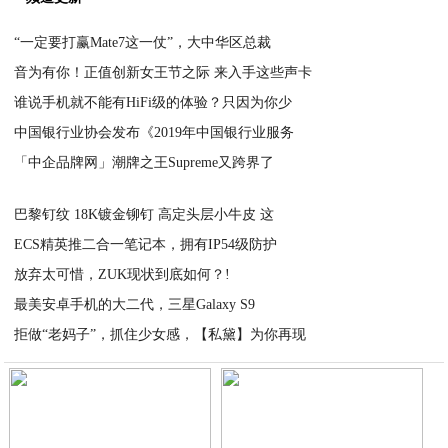
“一定要打赢Mate7这一仗”，大中华区总裁
音为有你！正值创新女王节之际 来入手这些声卡
2021-03-05
谁说手机就不能有HiFi级的体验？只因为你少
2021-03-05
中国银行业协会发布《2019年中国银行业服务
2021-03-05
「中企品牌网」潮牌之王Supreme又跨界了
2021-03-05
2021-03-05
巴黎钉纹 18K镀金铆钉 高定头层小牛皮 这
ECS精英推二合一笔记本，拥有IP54级防护
2021-03-05
放弃太可惜，ZUK现状到底如何？!
2021-03-04
最美安卓手机的大二代，三星Galaxy S9
2021-03-04
拒做“老妈子”，抓住少女感，【私黛】为你再现
2021-03-04
2021-03-04