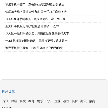
·
苹果手机卡顿了，双击Home键清理后台是解决
·
荣耀加大线下渠道建设力度 国产手机厂商线下大
·
TCL折叠屏手机曝光，领先华为和三星一叠，缺
·
五大行手机银行 客户数量合计突破10亿户!
·
华为这一系列手机热卖，凭颜值品加牌就能打天下
·
一加8新机渲染图被确认，黑科技更强，这才是一
·
谁说手机就不能有HiFi级的体验？只因为你少
网站导航
资讯
财经
科技
教育
娱乐
汽车
企业
游戏
美食
商讯
微商