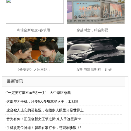
奇瑞全新瑞虎7春节用
穿越时空，约会影视，
《长安诺》之沐王妃：
发明电影清明档，让好
最新资讯
·
“一定要打赢Mate7这一仗”，大中华区总裁
·
这部华为手机，只要600多块就能入手，太划算
·
这台被人遗忘的诺基亚，在很多人眼里却是世界上
·
音为有你！正值创新女王节之际 来入手这些声卡
·
手机改定位神器！躺着在家打卡，还能刷步数！!