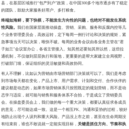
县，在基层区域推行“包产到户”政策，在中国300多个地市逐步有了稳定
的团队，鼓励大家服务好用户、多打粮食。
终端如海鲜，要下快棋，不能发生方向性的问题，也绝对不能发生系统
性风险。
我们在国家层面推动操盘、营销、采购、服务和反腐内控等几
个业务管理委员会，高效运转，定下每周一例行讨论和决策的规矩，紧
急事项当天可以决策，唯快不破。每周的业务会议由各业务主管在“君
子如兰”会议室办公，各省主管接入。知其然还要知其所以然，这些拉
通机制，不仅做到层层执行和落地，更重要的是帮大家建立全局视野，
打破部门墙，保证组织的灵活敏捷和高效协同。
有人不理解，比如认为营销由市场营销部门决策就可以了。我们是考虑
到市场每天都在变化，产品上市、用户需求、计划和交付、合作伙伴的
建议都是动态的，如果市场营销体系只按照既定的规划营销，而不是动
态学习适应，就可能与销售和服务体系不合拍，于是成立了营销委员
会。在操盘委员会上，我们做的每一个重大决策，都要认真征求各成员
的意见，尽可能达成一致。这是一个相互PK、沟通和妥协的过程，较好
地防止出现个人误判和重大风险。产品没上市之前，甚至在生命周期没
有结束前，谁也不敢说就一定能实现目标，
关键是抓住方向、节奏和执