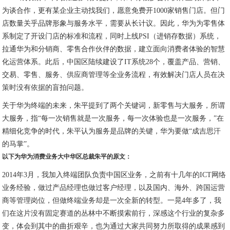
为谈合作，更有某企业主动找我们，愿意免费开1000家销售门店。但门
店数量关乎品牌形象与服务水平，需要从长计议。因此，华为为零售体
系制定了开设门店的标准和流程，同时上线PSI（进销存数据）系统，
拉通华为和分销商、零售合作伙伴的数据，建立面向消费者体验的智慧
化运营体系。此后，中国区陆续建设了IT系统28个，覆盖产品、营销、
交易、零售、服务、供应商管理等全业务流程，有效解决门店人员在决
策时没有依据的盲拍问题。
关于华为终端的未来，朱平提到了两个关键词，新零售与大服务，所谓
大服务，指“每一次销售就是一次服务，每一次体验也是一次服务，”在
精细化竞争的时代，朱平认为服务是品牌的关键，华为要做“成吉思汗
的马掌”。
以下为华为消费业务大中华区总裁朱平的原文：
2014年3月，我加入终端团队负责中国区业务，之前有十几年的ICT网络
业务经验，做过产品经理也做过客户经理，以及国内、海外、跨国运营
商等管理岗位，但做终端业务却是一次全新的转型。一晃4年多了，我
们在这片没有固定赛道的丛林中不断摸索前行，深感这个行业的复杂多
变，体会到其中的曲折艰辛，也为通过大家共同努力所取得的成果感到