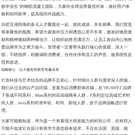
校毕业生”的钢筋混凝土团队，大家向全球业界最优对表，做好用户体
验和协同效率，提高组织作战能力。
但把五湖四海的多元人才聚拢在一起，彼此成就，并非易事。我们营造
简单聚焦的氛围，希望大家面对压力和诱惑心里不长草，激发好物质激
励和精神激励两种驱动力，让组织始终充满活力，让员工发自内心地热
爱品牌并为之努力奋斗。管理者一定要带头践行核心价值观，深入一
线，不瞎指挥，积极倾听消费者、合作伙伴和员工的声音，做系统性反
思和改进。
战略耐心：以大服务和新零售赢未来
打造科技与艺术结合的品牌不忘初心，针对细分人群与需求深入挖掘，
我们从过去的以产品区隔，发展为以消费群体区隔，在“HUAWEI”品牌
下形成不同系列，Mate系列对应高端商务人群，P系列定位高端艺术时
尚人群，nova系列对准年轻、时尚、新锐人群，按子品牌战略进行管
理。
大家可能都知道，华为是一个有着强大研发能力的科技公司，但有些人
可能不知道它在设计和美学方面也很有追求，不仅在法国、英国、德