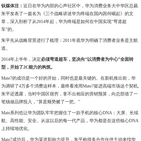
钛媒体注：
近日在华为内部的心声社区中，华为消费业务大中华区总裁
朱平发表了一篇名为《三个战略讲述华为终端在国内因何崛起》的文
章，深入剖析了从2014年起，华为终端是如何在中国实现“弯道超
车”的。
朱平先从战略背景进行了梳理：2011年底华为明确了消费者业务是主航
道。
2014年上半年，决定
必须弯道超车，坚决向“以消费者为中心”全面转
型，开始了2C能力的构筑。
Mate7的成功是一个好的开始，同时也是最关键的。在新机推出前，华
为调研了4万多个消费这样本，最终看准用Mate7挺进高端市场这个契机,
朱平还透露，当时中国区很穷，拿不出相应的营销预算，向总部借了一
笔钱做品牌投入，“算是顺势赌了一把。”
Mate系列也让华为团队牢牢把握住了一款手机的核心DNA：大屏、长续
航、高性能、安全。从这以后的每一代产品，华为都是在这些核心DNA
上持续地优化。
Mate7成功后，华为渠道影响力提升，朱平称很多合作伙伴主动来找华