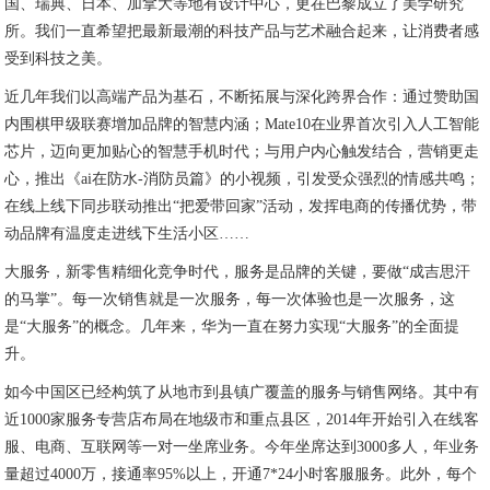
国、瑞典、日本、加拿大等地有设计中心，更在巴黎成立了美学研究
所。我们一直希望把最新最潮的科技产品与艺术融合起来，让消费者感
受到科技之美。
近几年我们以高端产品为基石，不断拓展与深化跨界合作：通过赞助国
内围棋甲级联赛增加品牌的智慧内涵；Mate10在业界首次引入人工智能
芯片，迈向更加贴心的智慧手机时代；与用户内心触发结合，营销更走
心，推出《ai在防水-消防员篇》的小视频，引发受众强烈的情感共鸣；
在线上线下同步联动推出“把爱带回家”活动，发挥电商的传播优势，带
动品牌有温度走进线下生活小区……
大服务，新零售精细化竞争时代，服务是品牌的关键，要做“成吉思汗
的马掌”。每一次销售就是一次服务，每一次体验也是一次服务，这
是“大服务”的概念。几年来，华为一直在努力实现“大服务”的全面提
升。
如今中国区已经构筑了从地市到县镇广覆盖的服务与销售网络。其中有
近1000家服务专营店布局在地级市和重点县区，2014年开始引入在线客
服、电商、互联网等一对一坐席业务。今年坐席达到3000多人，年业务
量超过4000万，接通率95%以上，开通7*24小时客服服务。此外，每个