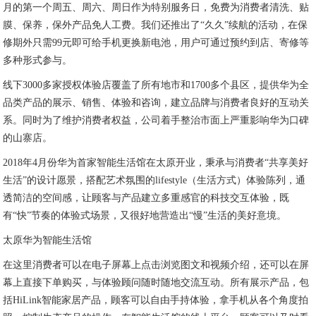
月的第一个周五、周六、周日作为特别服务日，免费为消费者清洗、贴
膜、保养，保外产品免人工费。我们还推出了“久久”续航的活动，在保
修期外只需99元即可给手机更换新电池，用户可通过预约到店、寄修等
多种形式参与。
线下3000多家授权体验店覆盖了所有地市和1700多个县区，提供华为全
品类产品的展示、销售、体验和咨询，建立品牌与消费者良好的互动关
系。同时为了维护消费者权益，公司着手整治市面上严重影响华为口碑
的山寨店。
2018年4月份华为首家智能生活馆在太原开业，秉承与消费者“共享美好
生活”的设计愿景，搭配艺术氛围的lifestyle（生活方式）体验陈列，通
透简洁的空间感，让顾客与产品建立多重感官的科技交互体验，既
有“快”节奏的体验式场景，又很好地营造出“慢”生活的美好意境。
太原华为智能生活馆
在这里消费者可以在电子屏幕上点击浏览图文和视频介绍，还可以在屏
幕上直接下单购买，与体验顾问随时随地交流互动。所有展示产品，包
括HiLink智能家居产品，顾客可以自由手持体验，拿手机从各个角度拍