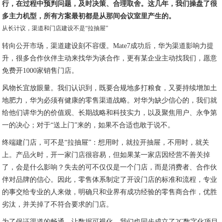
行，在过程中预判问题，及时决策、合理取舍。这几年，我们操盘了很
多主力机型，所有方案最初都是从那间会议室里产生的。
从长计议，渠道和门店建设不是“拉抽屉”
转向公开市场，渠道建设刻不容缓。Mate7成功后，华为渠道影响力提
升，很多合作伙伴主动来找华为谈合作，更有某企业主动找我们，愿意
免费开1000家销售门店。
风物长宜放眼量。我们认识到，既要合规地多打粮食，又要持续增加土
地肥力，华为必须有健康的零售渠道战略。对华为缺少信心的，我们就
给他们讲华为的价值观、长期战略和科技实力，以及聚焦用户、永争第
一的决心；对于“送上门”来的，如果不合适也敢于说不。
终端建门店，可不是“拉抽屉”：想用时，就拉开抽屉，不用时，就关
上。产品火时，开一家门店很容易，但如果某一家店因经营不善关掉
了，会是什么影响？失去的可不仅仅是一个门店，而是消费者、合作伙
伴对品牌的信心。因此，零售体系制定了开设门店的标准和流程，专业
的事交给专业的人来做，明确只和业界有成功经验的零售商合作，优胜
劣汰，并关掉了不符合要求的门店。
为了保证渠道的畅通，让数据可视化，我们也同步成立了2C数字化项目