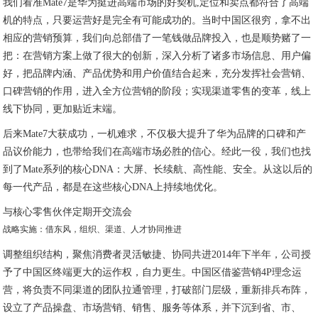
我们看准Mate7是华为挺进高端市场的好契机,定位和卖点都符合了高端
机的特点，只要运营好是完全有可能成功的。当时中国区很穷，拿不出
相应的营销预算，我们向总部借了一笔钱做品牌投入，也是顺势赌了一
把：在营销方案上做了很大的创新，深入分析了诸多市场信息、用户偏
好，把品牌内涵、产品优势和用户价值结合起来，充分发挥社会营销、
口碑营销的作用，进入全方位营销的阶段；实现渠道零售的变革，线上
线下协同，更加贴近末端。
后来Mate7大获成功，一机难求，不仅极大提升了华为品牌的口碑和产
品议价能力，也带给我们在高端市场必胜的信心。经此一役，我们也找
到了Mate系列的核心DNA：大屏、长续航、高性能、安全。从这以后的
每一代产品，都是在这些核心DNA上持续地优化。
与核心零售伙伴定期开交流会
战略实施：借东风，组织、渠道、人才协同推进
调整组织结构，聚焦消费者灵活敏捷、协同共进2014年下半年，公司授
予了中国区终端更大的运作权，自力更生。中国区借鉴营销4P理念运
营，将负责不同渠道的团队拉通管理，打破部门层级，重新排兵布阵，
设立了产品操盘、市场营销、销售、服务等体系，并下沉到省、市、