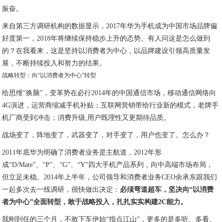
振奋。
来自第三方调研机构的数据显示，2017年华为手机成为中国市场品牌偏
好度第一，2018年将继续保持稳步上升的态势。有人问这是怎么做到
的？在我看来，这是坚持以消费者为中心，以品牌建设引领高质量发
展，不断持续投入和努力的结果。
战略转型：向“以消费者为中心”转型
给思维“换脑”，变革势在必行2014年的中国通信市场，移动通信网络向
4G演进，运营商缩减手机补贴；互联网营销带给行业新的模式，老牌手
机厂商受到冲击；消费升级,用户既理性又更期待品质。
战场变了，阵地变了，武器变了，对手变了，用户也变了。怎么办？
2011年底华为明确了消费者业务是主航道，2012年形
成“D/Mate”、“P”、“G”、“Y”四大手机产品系列，向中高端市场布局，
但立足未稳。2014年上半年，公司领导和消费者业务CEO余承东跟我们
一起多次去一线调研，很快做出决定：
必须弯道超车，坚决向“以消费
者为中心”全面转型，敢于战略投入，扎扎实实构建2C能力。
我刚到任的三个月，不敢下车伊始“指点江山”，更多的是多听、多看、