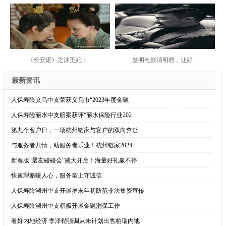
《长安诺》之沐王妃：
发明电影清明档，让好
最新资讯
·
人保寿险义乌中支荣获义乌市“2023年度金融
·
人保寿险丽水中支赔案获评“丽水保险行业202
·
第九个客户日，一场杭州链家与客户的双向奔赴
·
与服务者共情，助服务者乐业！杭州链家2024
·
新春版“蛋友碰碰会”盛大开启！海量好礼赢不停
·
快速理赔暖人心，服务至上守诚信
·
人保寿险湖州中支开展岁末年初防范非法集资宣传
·
人保寿险湖州中支积极开展金融消保工作
·
看好内地经济 李泽楷强调从未计划出售柏瑞内地