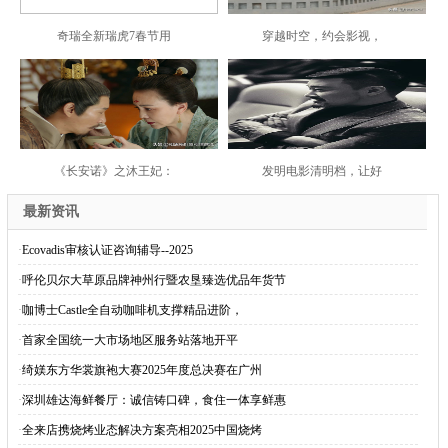
奇瑞全新瑞虎7春节用
穿越时空，约会影视，
《长安诺》之沐王妃：
发明电影清明档，让好
最新资讯
·
Ecovadis审核认证咨询辅导--2025
·
呼伦贝尔大草原品牌神州行暨农垦臻选优品年货节
·
咖博士Castle全自动咖啡机支撑精品进阶，
·
首家全国统一大市场地区服务站落地开平
·
绮媄东方华裳旗袍大赛2025年度总决赛在广州
·
深圳雄达海鲜餐厅：诚信铸口碑，食住一体享鲜惠
·
全来店携烧烤业态解决方案亮相2025中国烧烤