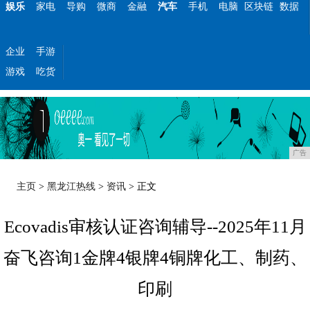
娱乐
家电
导购
微商
金融
汽车
手机
电脑
区块链
数据
企业
手游
游戏
吃货
广告
主页
>
黑龙江热线
>
资讯
> 正文
Ecovadis审核认证咨询辅导--2025年11月
奋飞咨询1金牌4银牌4铜牌化工、制药、
印刷