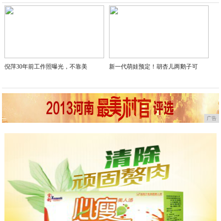
倪萍30年前工作照曝光，不靠美
新一代萌娃预定！胡杏儿两鹅子可
广告