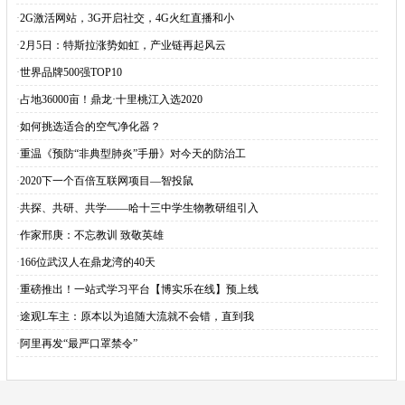
·
2G激活网站，3G开启社交，4G火红直播和小
·
2月5日：特斯拉涨势如虹，产业链再起风云
·
世界品牌500强TOP10
·
占地36000亩！鼎龙·十里桃江入选2020
·
如何挑选适合的空气净化器？
·
重温《预防“非典型肺炎”手册》对今天的防治工
·
2020下一个百倍互联网项目—智投鼠
·
共探、共研、共学——哈十三中学生物教研组引入
·
作家邢庚：不忘教训 致敬英雄
·
166位武汉人在鼎龙湾的40天
·
重磅推出！一站式学习平台【博实乐在线】预上线
·
途观L车主：原本以为追随大流就不会错，直到我
·
阿里再发“最严口罩禁令”