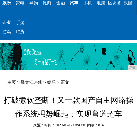
娱乐
家电
导购
微商
金融
汽车
手机
电脑
区块链
数据
企业
手游
游戏
吃货
广告
主页
>
黑龙江热线
>
娱乐
> 正文
打破微软垄断！又一款国产自主网路操
作系统强势崛起：实现弯道超车
来源：时间：2020-03-17 06:40:10
阅读：614