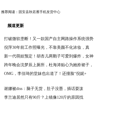
推荐阅读：
固安县秋若雁手机发货中心
频道更新
打破微软垄断！又一款国产自主网路操作系统强势
倪萍30年前工作照曝光，不靠美颜不化浓妆，真
2020-03-17
新一代萌娃预定！胡杏儿两鹅子可爱到爆炸，女神
2020-01-02
跨年晚会沈梦辰上厕所，杜海涛贴心为她拎裙子，
2020-01-02
OMG，李佳琦的堂妹也出道了！还撞脸“倪妮+
2020-01-02
2020-01-02
谢娜被diss：脑子无货，肚子没墨，插话耍泼
李兰迪居然只有90斤？上镜像120斤的原因找
2020-01-02
2020-01-02