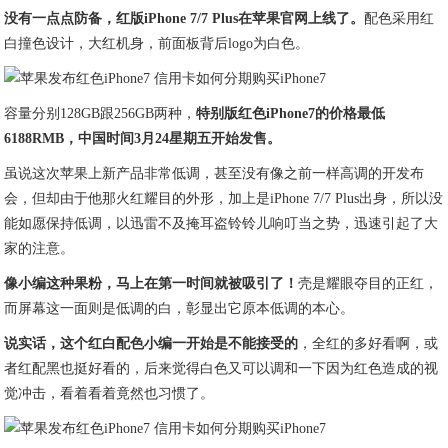
没有一点点防备，红版iPhone 7/7 Plus在苹果官网上线了。
配色采用红
白撞色设计，大红机身，前面板背后logo为白色。
容量分别128GB跟256GB两种，
特别版
红色
iPhone
7
的价格最低
6188RMB，中国时间3月24星期五开始发售。
虽说这次苹果上新产品非常低调，甚至没有像之前一样高调的开发布
会，但却由于他那火红耀目的外形，加上是iPhone 7/7 Plus出身，所以没
能如愿保持低调，以迅雷不及掩耳盗铃铃儿响叮当之势，迅速引起了大
家的注意。
像小编这种果粉，马上在第一时间就被吸引了！
壳是耀眼夺目的正红，
而屏幕这一面则是低调的白，彰显出它原本低调的本心。
说实话，这个红白配色小编一开始是不能接受的
，全红的多好看啊，或
者红配黑也挺好看的，后来觉得白色又可以调和一下因为红色造成的视
觉冲击，看着看着竟然也习惯了。