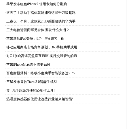
·
苹果发布红色iPhone7 信用卡如何分期购
·
逆天了！动动手指你就能拥有这些千万级超跑!
·
上市仅一个月，这款双2.5D弧面玻璃的华为手
·
三大电信运营商罕见合体 要发什么大招？!
·
苹果新款iPad登场：9.7寸屏A10芯，价
·
移动应用商店市场竞争激烈，360手机助手成用
·
对G1京哈高速瓦盆窑互通区 实行交通管制的通
·
苹果iPhone到底需不需要贴膜!
·
百度财报爆料：搭载小度助手智能设备达2.75
·
三星发布首款Tizen 3.0智能手机Z4
·
荐 | 几个超级方便的h5制作工具!
·
温湿度传感器的使用让这些行业越来越智能!