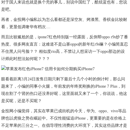
对于国人来说也就是换个壳的事儿，别说中国红了，酷炫蓝也有，您说
是吧。
再者，金投网小编私以为怎么看都还是深空灰、烤漆黑、香槟金比较耐
看，更显低调奢华有档次....
而且比较尴尬的是，ipone7红色特别版一经露面，反倒帮oppo r9s炒了番
热度。很多网友直言：这难道不是山寨oppo的新年红r9s嘛？小编简直忍
不住黑人问号脸？？ 相似度rio高，不禁让人想采访一下oppo那边的设
计师此时想法如何呢？？？
眼看着距离3月24日发售日期只剩下最后十几个小时的倒计时，那么问
题来了，小编的同事小火腿，年前发的年终奖刚换的iPhone 7 Plus，到
现在割了个肾的伤口还没养好呢，这里面就又来了一个，你说说，他这
是买呢，还是不买呢？
金投网小编觉得，其实在苹果已成街机的今天，华为、oppo、vivo等品
牌也以虎狼之势在崛起中。不仅性能猛追iPhone，更重要的是在价格上
不足苹果的三分之一。在倡导理性消费的大环境下，其实这些品牌才是