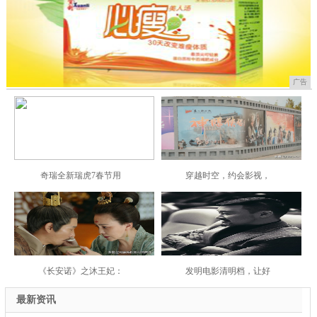
广告
奇瑞全新瑞虎7春节用
穿越时空，约会影视，
《长安诺》之沐王妃：
发明电影清明档，让好
最新资讯