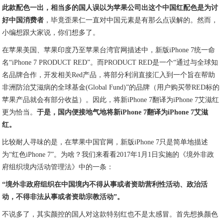
此款配色一出，相当多的国人误以为苹果公司出这个中国红配色是为讨
好中国消费者
，毕竟歪果仁一直对中国元素是有那么点误解的。然而，
小编想跟大家说，你们想多了。
在苹果美国、苹果印度乃至苹果台湾官网描述中，新版iPhone 7统一命
名“iPhone 7 PRODUCT RED”。而PRODUCT RED是一个“通过与全球知
名品牌合作，开发相关Red产品，将部分利润直接汇入到一个旨在帮助
非洲防治艾滋病的全球基金(Global Fund)”的品牌（用户购买带RED标的
苹果产品就会有部分收益）。因此，将新iPhone 7翻译为iPhone 7艾滋红
更为恰当。
于是，国内便接地气地将新iPhone 7翻译为iPhone 7艾滋
红。
比较耐人寻味的是，在苹果中国官网，新版iPhone 7只是简单地描述
为“红色iPhone 7”。为啥？我们来看看2017年1月1日实施的《境外非政
府组织境内活动管理法》中的一条：
“境外非政府组织在中国境内不得从事或者资助营利性活动、政治活
动，不得非法从事或者资助宗教活动”。
不说多了，其实颜控的国人对这款特别红也不是太感冒。首先想换颜色