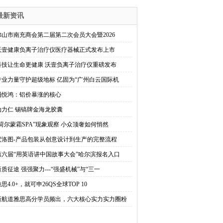
最新资讯
佛山市南充商会第二届第二次会员大会暨2026
沃壹健康负离子治疗仪医疗器械正式发布上市
科技让生命更健康 沃壹负离子治疗仪重磅发布
专业力量守护超级地标 亿固为“广州白云国际机
冯悦鸿：铝价暴涨的核心
动力仁 锡镐牌金海龙胶囊
“荷尔蒙霜SPA”现象观察 小众顶奢如何悄然
宏洛图-产品包装从创意设计到生产的完整流程
第六届“用英语讲中国故事大会”哈尔滨报名入口
新质征途 强强聚力---“强盛机械”与“三一
思4.0+，就可申26QS全球TOP 10
新航道雅思高分学员频出，六大核心实力实力圈粉