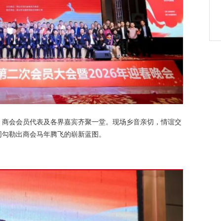
、商会会员代表及各界嘉宾齐聚一堂。现场乡音亲切，情谊交
同勾勒出商会马年腾飞的崭新蓝图。