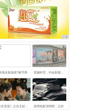
广告
奇瑞全新瑞虎7春节用
穿越时空，约会影视，
《长安诺》之沐王妃：
发明电影清明档，让好