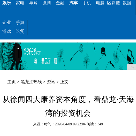
娱乐
家电
导购
微商
金融
汽车
手机
电脑
区块链
数据
企业
手游
游戏
吃货
广告
主页
>
黑龙江热线
>
资讯
> 正文
从徐闻四大康养资本角度，看鼎龙·天海
湾的投资机会
来源：时间：2020-04-09 09:22:04
阅读：549