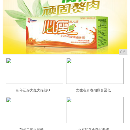
广告
新年还穿大红大绿就O
女生在青春期嫌鼻梁低
2020年转运穿搭，
37岁的李小璐欲要进