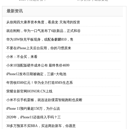
最新资讯
·
从徐闻四大康养资本角度，看鼎龙·天海湾的投资
·
就在刚刚，华为一口气发布了6款新品，正式和谷
·
华为18W快充平板现身，或配备麒麟810，售
·
不要在iPhone上关后台应用，你的习惯原来
·
小米：不会买，来看
·
小米10顶配版硬件成本公布 最终售价4699
·
iPhone12发布日期被确定，三摄+大电池
·
年营收8500亿元！华为全力打造HMS生态系
·
荣耀全新官网HONOR.CN上线
·
小米不仅手机耍猴，就连这款缓震智能跑鞋也卖断
·
iPhone 11预约量超150万，为什么说
·
2020年，iPhone11还值得入手吗？三
·
30多万预算不买BBA，买这两款新车，你愿意