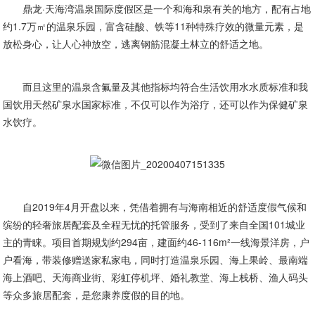
鼎龙·天海湾温泉国际度假区是一个和海和泉有关的地方，配有占地
约1.7万㎡的温泉乐园，富含硅酸、铁等11种特殊疗效的微量元素，是
放松身心，让人心神放空，逃离钢筋混凝土林立的舒适之地。
而且这里的温泉含氟量及其他指标均符合生活饮用水水质标准和我
国饮用天然矿泉水国家标准，不仅可以作为浴疗，还可以作为保健矿泉
水饮疗。
自2019年4月开盘以来，凭借着拥有与海南相近的舒适度假气候和
缤纷的轻奢旅居配套及全程无忧的托管服务，受到了来自全国101城业
主的青睐。项目首期规划约294亩，建面约46-116m²一线海景洋房，户
户看海，带装修赠送家私家电，同时打造温泉乐园、海上果岭、最南端
海上酒吧、天海商业街、彩虹停机坪、婚礼教堂、海上栈桥、渔人码头
等众多旅居配套，是您康养度假的目的地。