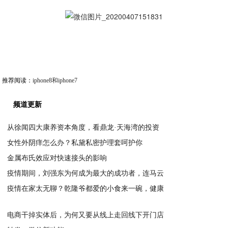
推荐阅读：
iphone8和iphone7
频道更新
从徐闻四大康养资本角度，看鼎龙·天海湾的投资
女性外阴痒怎么办？私黛私密护理套呵护你
2020-04-09
金属布氏效应对快速接头的影响
2020-04-07
疫情期间，刘强东为何成为最大的成功者，连马云
2020-04-07
疫情在家太无聊？乾隆爷都爱的小食来一碗，健康
2020-04-07
2020-04-07
电商干掉实体后，为何又要从线上走回线下开门店