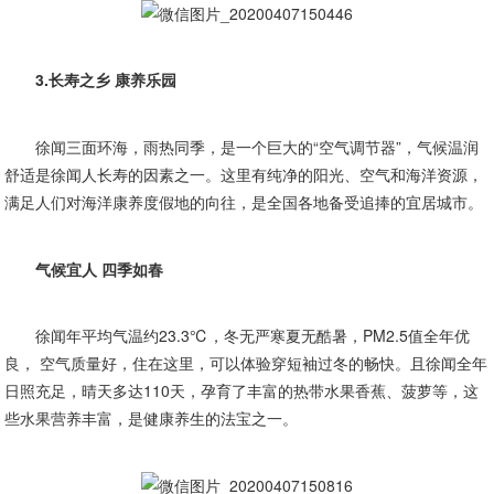
3.长寿之乡 康养乐园
徐闻三面环海，雨热同季，是一个巨大的“空气调节器”，气候温润
舒适是徐闻人长寿的因素之一。这里有纯净的阳光、空气和海洋资源，
满足人们对海洋康养度假地的向往，是全国各地备受追捧的宜居城市。
气候宜人 四季如春
徐闻年平均气温约23.3℃，冬无严寒夏无酷暑，PM2.5值全年优
良， 空气质量好，住在这里，可以体验穿短袖过冬的畅快。且徐闻全年
日照充足，晴天多达110天，孕育了丰富的热带水果香蕉、菠萝等，这
些水果营养丰富，是健康养生的法宝之一。