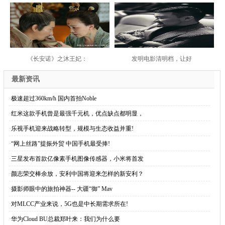
《长安诺》之沐王妃：
发明电影清明档，让好
最新资讯
·
极速超过360km/h 国内首拍Noble
·
红米这款手机曾是最强千元机，优点缺点都明显，
·
乐视手机迎来战略转型，规模与生态收益并重!
·
“网上丝路”提振外贸 中国手机最受捧!
·
三星发布首款亿像素手机图像传感器，小米将首发
·
颜志荣交棒余放，安利中国将迎来怎样的新安利？
·
摄影师眼中的旅拍神器-- 大疆“御” Mav
·
对MLCC产业来说，5G也是中长期需求所在!
·
华为Cloud BU总裁郑叶来：我们为什么要