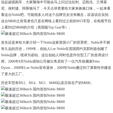
说起超级跑车，大家脑海中可能会马上闪过法拉利、迈凯伦、兰博基
尼、保时捷、阿斯顿马丁，今天点评君要给大家来换换口味，一起来看
看这台Noble吧。可能很多人对这个品牌完全没有概念，应该说在实拍
这台M600之前笔者也只是在网络上看到过之前的M15车型，在电视节目
上看到过M600的介绍（英国版Top Gear等）。
首先还是来给大家介绍一下Noble这家英国小厂的背景吧，Noble并不拥
有久远的历史，1999年，创始人Lee Noble在英国西约克郡利兹创建了
Noble品牌，现译为诺铂。这位创始人同时也是作坊型工厂的首席设计
师。2006年8月Noble诺铂公司被出售卖给了一位汽车收藏家Peter
Dyson，2008年Lee Noble宣布退休，2009年Noble搬迁到了莱斯特并建造
了更大的工厂。
历史车型有M12、M14、M15、M400以及目前在产的M600。