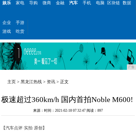
娱乐
家电
导购
微商
金融
汽车
手机
电脑
区块链
数据
企业
手游
游戏
吃货
广告
主页
>
黑龙江热线
>
资讯
> 正文
极速超过360km/h 国内首拍Noble M600!
来源：时间：2021-02-18 07:32:47
阅读：897
【汽车点评·实拍·原创】