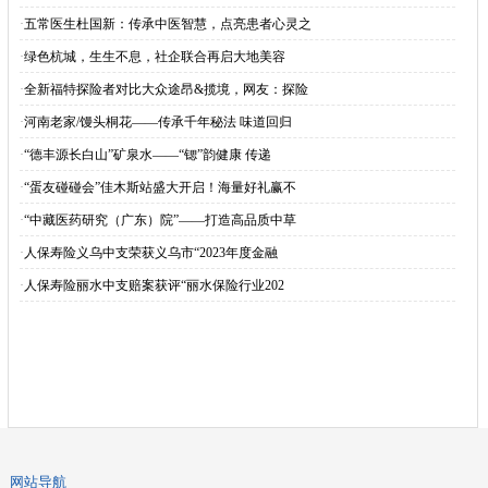
·
五常医生杜国新：传承中医智慧，点亮患者心灵之
·
绿色杭城，生生不息，社企联合再启大地美容
·
全新福特探险者对比大众途昂&揽境，网友：探险
·
河南老家/馒头桐花——传承千年秘法 味道回归
·
“德丰源长白山”矿泉水——“锶”韵健康 传递
·
“蛋友碰碰会”佳木斯站盛大开启！海量好礼赢不
·
“中藏医药研究（广东）院”——打造高品质中草
·
人保寿险义乌中支荣获义乌市“2023年度金融
·
人保寿险丽水中支赔案获评“丽水保险行业202
网站导航