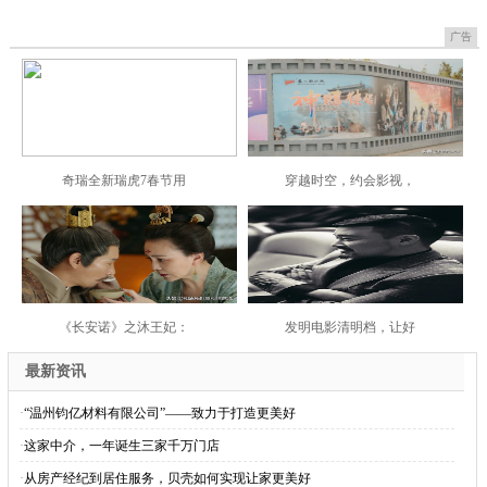
广告
奇瑞全新瑞虎7春节用
穿越时空，约会影视，
《长安诺》之沐王妃：
发明电影清明档，让好
最新资讯
·
“温州钧亿材料有限公司”——致力于打造更美好
·
这家中介，一年诞生三家千万门店
·
从房产经纪到居住服务，贝壳如何实现让家更美好