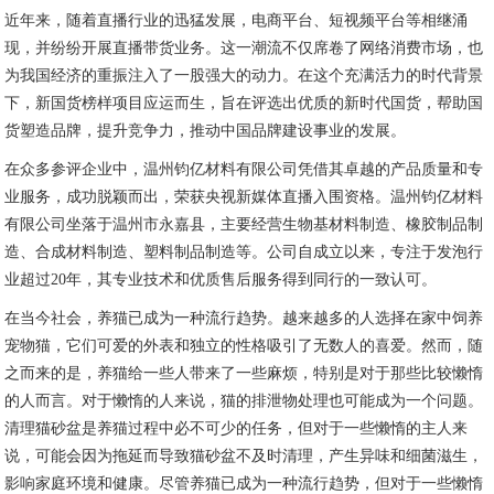
近年来，随着直播行业的迅猛发展，电商平台、短视频平台等相继涌
现，并纷纷开展直播带货业务。这一潮流不仅席卷了网络消费市场，也
为我国经济的重振注入了一股强大的动力。在这个充满活力的时代背景
下，新国货榜样项目应运而生，旨在评选出优质的新时代国货，帮助国
货塑造品牌，提升竞争力，推动中国品牌建设事业的发展。
在众多参评企业中，温州钧亿材料有限公司凭借其卓越的产品质量和专
业服务，成功脱颖而出，荣获央视新媒体直播入围资格。温州钧亿材料
有限公司坐落于温州市永嘉县，主要经营生物基材料制造、橡胶制品制
造、合成材料制造、塑料制品制造等。公司自成立以来，专注于发泡行
业超过20年，其专业技术和优质售后服务得到同行的一致认可。
在当今社会，养猫已成为一种流行趋势。越来越多的人选择在家中饲养
宠物猫，它们可爱的外表和独立的性格吸引了无数人的喜爱。然而，随
之而来的是，养猫给一些人带来了一些麻烦，特别是对于那些比较懒惰
的人而言。对于懒惰的人来说，猫的排泄物处理也可能成为一个问题。
清理猫砂盆是养猫过程中必不可少的任务，但对于一些懒惰的主人来
说，可能会因为拖延而导致猫砂盆不及时清理，产生异味和细菌滋生，
影响家庭环境和健康。尽管养猫已成为一种流行趋势，但对于一些懒惰