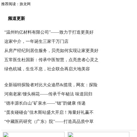
推荐阅读：
旗龙网
频道更新
“温州钧亿材料有限公司”——致力于打造更美好
这家中介，一年诞生三家千万门店
2024-03-20
从房产经纪到居住服务，贝壳如何实现让家更美好
2024-03-20
五常医生杜国新：传承中医智慧，点亮患者心灵之
2024-03-18
绿色杭城，生生不息，社企联合再启大地美容
2024-03-18
2024-03-15
全新福特探险者对比大众途昂&揽境，网友：探险
河南老家/馒头桐花——传承千年秘法 味道回归
2024-03-09
“德丰源长白山”矿泉水——“锶”韵健康 传递
2024-03-07
“蛋友碰碰会”佳木斯站盛大开启！海量好礼赢不
2024-03-06
“中藏医药研究（广东）院”——打造高品质中草
2024-03-05
2024-03-04