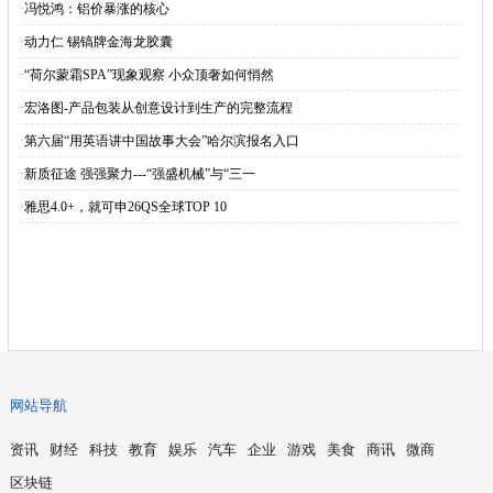
·
冯悦鸿：铝价暴涨的核心
·
动力仁 锡镐牌金海龙胶囊
·
“荷尔蒙霜SPA”现象观察 小众顶奢如何悄然
·
宏洛图-产品包装从创意设计到生产的完整流程
·
第六届“用英语讲中国故事大会”哈尔滨报名入口
·
新质征途 强强聚力---“强盛机械”与“三一
·
雅思4.0+，就可申26QS全球TOP 10
网站导航
资讯
财经
科技
教育
娱乐
汽车
企业
游戏
美食
商讯
微商
区块链