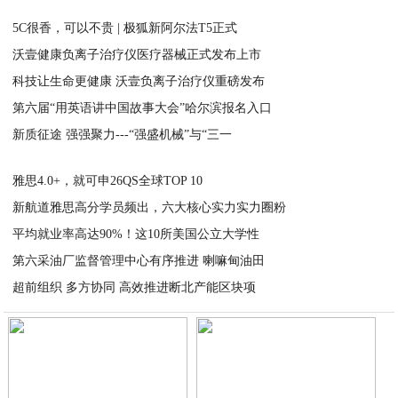
5C很香，可以不贵 | 极狐新阿尔法T5正式
沃壹健康负离子治疗仪医疗器械正式发布上市
2024-11-15
科技让生命更健康 沃壹负离子治疗仪重磅发布
2026-01-27
第六届“用英语讲中国故事大会”哈尔滨报名入口
2026-01-21
新质征途 强强聚力---“强盛机械”与“三一
2026-01-09
2025-12-25
雅思4.0+，就可申26QS全球TOP 10
新航道雅思高分学员频出，六大核心实力实力圈粉
2025-12-23
平均就业率高达90%！这10所美国公立大学性
2025-12-23
第六采油厂监督管理中心有序推进 喇嘛甸油田
2025-12-23
超前组织 多方协同 高效推进断北产能区块项
2025-12-22
2025-12-22