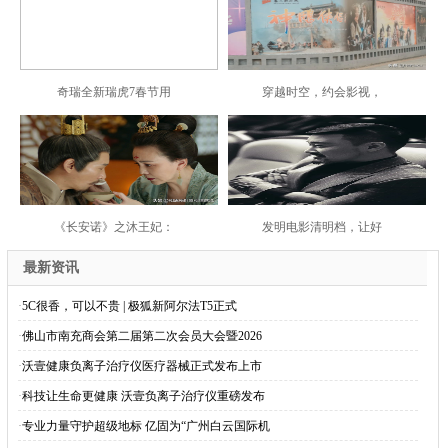
奇瑞全新瑞虎7春节用
穿越时空，约会影视，
《长安诺》之沐王妃：
发明电影清明档，让好
最新资讯
·
5C很香，可以不贵 | 极狐新阿尔法T5正式
·
佛山市南充商会第二届第二次会员大会暨2026
·
沃壹健康负离子治疗仪医疗器械正式发布上市
·
科技让生命更健康 沃壹负离子治疗仪重磅发布
·
专业力量守护超级地标 亿固为“广州白云国际机