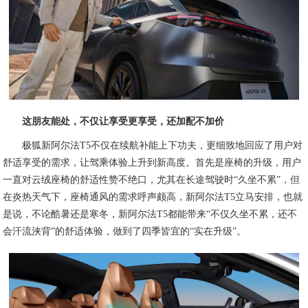
这朋友能处，不仅让享受更享受，还加配不加价
极狐新阿尔法T5不仅在续航补能上下功夫，更细致地回应了用户对
舒适享受的需求，让驾乘体验上升到新高度。首先是座椅的升级，用户
一直对云绒座椅的舒适性赞不绝口，尤其在长途驾驶时“久坐不累”，但
在炎热天气下，座椅通风的需求呼声颇高，新阿尔法T5立马安排，也就
是说，不论酷暑还是寒冬，新阿尔法T5都能带来“不仅久坐不累，还不
会汗流浃背”的舒适体验，做到了四季皆宜的“实在升级”。