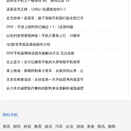
·
如何在手机上一键保存 Ins、推特以及 Yo
·
诺基亚亮王牌，120Hz+高通骁龙865+5
·
史无前例！诺基亚：旗下智能手机国行版全部已升
·
DNF：手游上线时间已确定！1：1还原60版
·
以色列发明透视神器！手机只要装上它，10厘米
·
QQ影音界面及基础操作介绍
·
DNF手机版网络连接失败解决方法 无法连接
·
岂止是大！全方位媲美平板的大屏智能手机推荐
·
掌上牧场：新疆阿勒泰大尾羊，从购买到认养，让
·
京东生鲜唐诣深：从扶贫第一天开始思考的就是可
·
从六本木减肥肽代餐粉的配料来全面解析减脂减肥
网站导航
资讯
财经
科技
教育
娱乐
汽车
企业
游戏
美食
商讯
微商