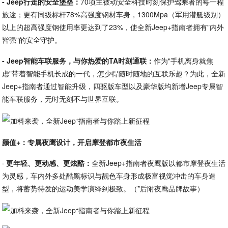
- Jeep行走的安全堡垒：
70项主被动安全科技时刻保护驾乘者的每一程
旅途；更有同级标杆78%高强度钢材车身，1300Mpa（军用潜艇级别）
以上的超高强度钢使用率更达到了23%，使全新Jeep+指南者拥有"内外
皆强"的安全守护。
- Jeep智能车联服务，与你热爱的TA时刻通联：
作为"手机离身就焦
虑"带着智能手机长成的一代，怎少得随时随地的互联乐趣？为此，全新
Jeep+指南者通过智能升级，四驱版车型以及豪华版均新增Jeep专属智
能车联服务，无时无刻不与世界互联。
颜值+：专属夜鹰设计，开启摩登都市夜生活
·
更年轻、更动感、更炫酷：
全新Jeep+指南者夜鹰版以都市摩登夜生活
为灵感，车内外多处酷黑标识与靓色车身形成极富视觉冲击的车身造
型，将蓄势待发的运动美学演绎到极致。（*后附夜鹰品牌故事）