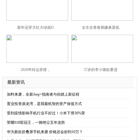
新年还穿大红大绿就O
女生在青春期嫌鼻梁低
2020年转运穿搭，
37岁的李小璐欲要进
最新资讯
·
加料来袭，全新Jeep+指南者与你踏上新征程
·
置业投资鼎龙湾，是我最机智的资产保值方式
·
受到疫情影响手机行业不好过！小米下滑30%荣
·
荣耀618双冠王，一骑绝尘五年连胜
·
华为新款折叠屏手机来袭 价格还会炒到10万？