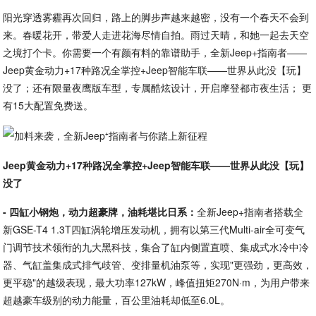
阳光穿透雾霾再次回归，路上的脚步声越来越密，没有一个春天不会到
来。春暖花开，带爱人走进花海尽情自拍。雨过天晴，和她一起去天空
之境打个卡。你需要一个有颜有料的靠谱助手，全新Jeep+指南者——
Jeep黄金动力+17种路况全掌控+Jeep智能车联——世界从此没【玩】
没了；还有限量夜鹰版车型，专属酷炫设计，开启摩登都市夜生活； 更
有15大配置免费送。
Jeep黄金动力+17种路况全掌控+Jeep智能车联——世界从此没【玩】
没了
- 四缸小钢炮，动力超豪牌，油耗堪比日系：
全新Jeep+指南者搭载全
新GSE-T4 1.3T四缸涡轮增压发动机，拥有以第三代Multi-air全可变气
门调节技术领衔的九大黑科技，集合了缸内侧置直喷、集成式水冷中冷
器、气缸盖集成式排气歧管、变排量机油泵等，实现"更强劲，更高效，
更平稳"的越级表现，最大功率127kW，峰值扭矩270N·m，为用户带来
超越豪车级别的动力能量，百公里油耗却低至6.0L。