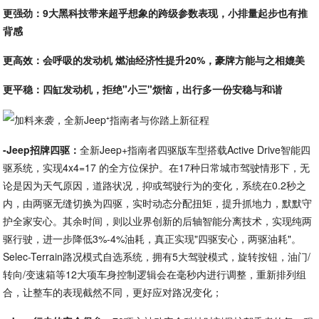
更强劲：9大黑科技带来超乎想象的跨级参数表现，小排量起步也有推
背感
更高效：会呼吸的发动机 燃油经济性提升20%，豪牌方能与之相媲美
更平稳：四缸发动机，拒绝"小三"烦恼，出行多一份安稳与和谐
-Jeep招牌四驱：
全新Jeep+指南者四驱版车型搭载Active Drive智能四
驱系统，实现4x4=17 的全方位保护。在17种日常城市驾驶情形下，无
论是因为天气原因，道路状况，抑或驾驶行为的变化，系统在0.2秒之
内，由两驱无缝切换为四驱，实时动态分配扭矩，提升抓地力，默默守
护全家安心。其余时间，则以业界创新的后轴智能分离技术，实现纯两
驱行驶，进一步降低3%-4%油耗，真正实现"四驱安心，两驱油耗"。
Selec-Terrain路况模式自选系统，拥有5大驾驶模式，旋转按钮，油门/
转向/变速箱等12大项车身控制逻辑会在毫秒内进行调整，重新排列组
合，让整车的表现截然不同，更好应对路况变化；