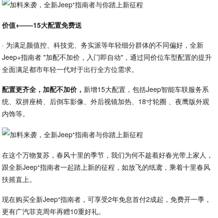
价值+——15大配置免费送
· 为满足颜值控、科技党、务实派等年轻细分群体的不同偏好，全新
Jeep+指南者 "加配不加价，入门即自动"，通过同价位车型配置的提升
全面满足都市年轻一代对于出行全方位需求。
配置更齐全，加配不加价，
新增15大配置，包括Jeep智能车联服务系
统、双拼座椅、后倒车影像、外后视镜加热、18寸轮圈 、夜鹰版外观
内饰等。
在这个万物复苏，春风十里的季节，我们为何不趁着好春光带上家人，
跟全新Jeep⁺指南者一起踏上新的征程，如放飞的纸鸢，乘着十里春风
扶摇直上。
现在购买全新Jeep⁺指南者，可享受2年免息首付2成起，免费开一季，
更有广汽菲克周年再赠10重好礼。