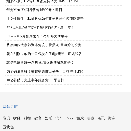
·
如果小米、OV等厂商都支持华为HMS，那HM
·
华为Mate Xs国行售价16999元：即日
·
【女性医生】私黛教你如何将妇科炎性疾病防患于
·
华为EMUI“多屏协同”黑科技的进化史「华为
·
iPhone 9下月如期发布：今年将为苹果带
·
从徐闻四大康养资本角度，看鼎龙·天海湾的投资
·
就在刚刚，华为一口气发布了6款新品，正式和谷
·
就是电脑更难一点吗 AI怎么改变游戏体验？
·
为了销量更好！荣耀率先做出妥协，自拍性价比限
·
10亿补贴，免上半年服务费......平台打
网站导航
资讯
财经
科技
教育
娱乐
汽车
企业
游戏
美食
商讯
微商
区块链