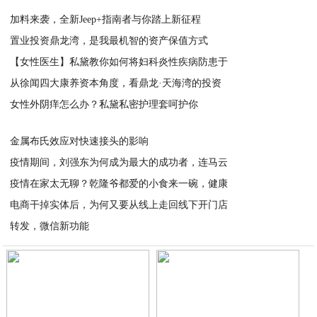
加料来袭，全新Jeep+指南者与你踏上新征程
置业投资鼎龙湾，是我最机智的资产保值方式
2020-04-09
【女性医生】私黛教你如何将妇科炎性疾病防患于
2020-04-09
从徐闻四大康养资本角度，看鼎龙·天海湾的投资
2020-04-09
女性外阴痒怎么办？私黛私密护理套呵护你
2020-04-09
2020-04-07
金属布氏效应对快速接头的影响
疫情期间，刘强东为何成为最大的成功者，连马云
2020-04-07
疫情在家太无聊？乾隆爷都爱的小食来一碗，健康
2020-04-07
电商干掉实体后，为何又要从线上走回线下开门店
2020-04-07
转发，微信新功能
2020-04-06
2020-04-06